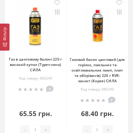
Фільтр
Газ в цанговому балоні 220 г
Газовий балон цанговий (для
високий купол (Туреччина)
горілок, паяльних та
СИЛА
освітлювальних ламп, плит
та обігрівачів) 220 г RVR-
Код товару: 680249
захист (Корея) СИЛА
0
Код товару: 680240
0
65.55 грн.
68.40 грн.
-
+
-
+