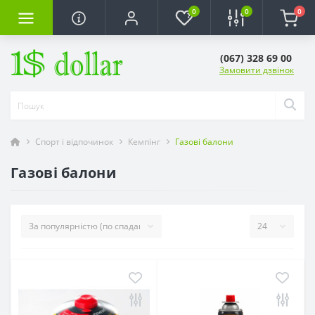
0
0
0
(067) 328 69 00
Замовити дзвінок
Спорт і відпочинок
Кемпінг
Газові балони
Газові балони