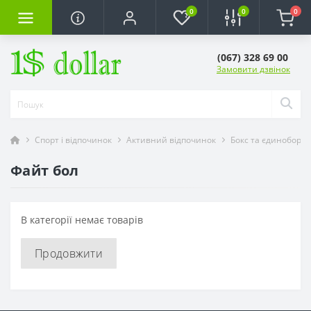
0
0
0
(067) 328 69 00
Замовити дзвінок
Спорт і відпочинок
Активний відпочинок
Бокс та єдиноборст
Файт бол
В категорії немає товарів
Продовжити