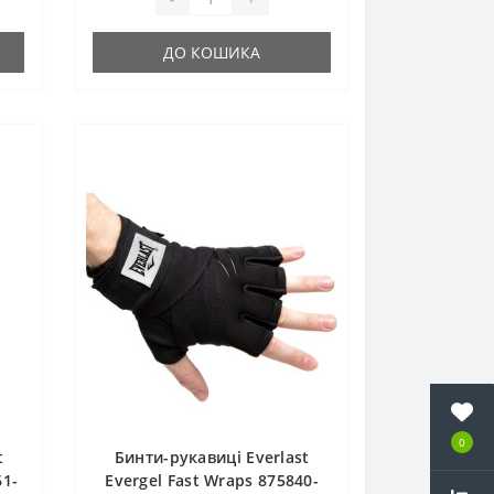
ДО КОШИКА
0
t
Бинти-рукавиці Everlast
61-
Evergel Fast Wraps 875840-