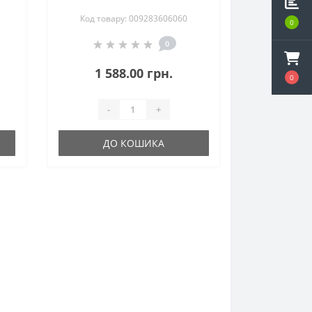
29)
70-8 Чорні S (009283606060)
Код товару: 009283606060
0
0
1 588.00 грн.
0
-
+
ДО КОШИКА