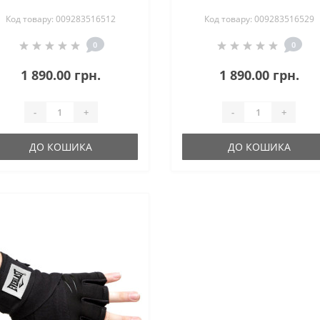
70-8 Чорні M
70-8 Чорні L (0092835165
Код товару: 009283516512
Код товару: 009283516529
(009283516512)
0
0
1 890.00 грн.
1 890.00 грн.
-
+
-
+
ДО КОШИКА
ДО КОШИКА