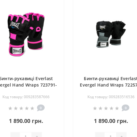
Бинти-рукавиці Everlast
Бинти-рукавиці Everlas
ergel Hand Wraps 723791-
Evergel Hand Wraps 7225
70-84 Чорні/Рожеві M/L
70-8 Чорні XL
Код товару: 009283587666
Код товару: 009283516536
(009283587666)
(009283516536)
0
0
1 890.00 грн.
1 890.00 грн.
-
+
-
+