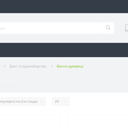
Бокс та єдиноборства
Бинти-рукавиці