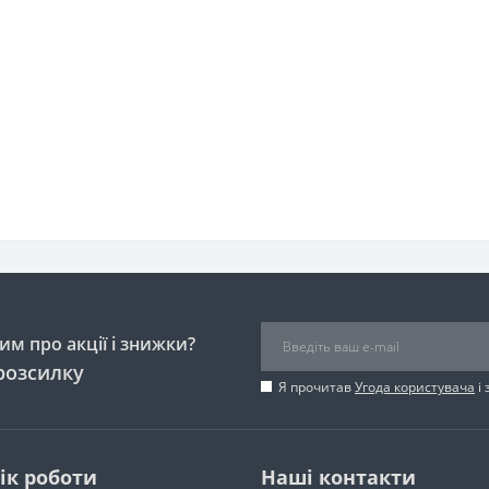
м про акції і знижки?
розсилку
Я прочитав
Угода користувача
і 
ік роботи
Наші контакти