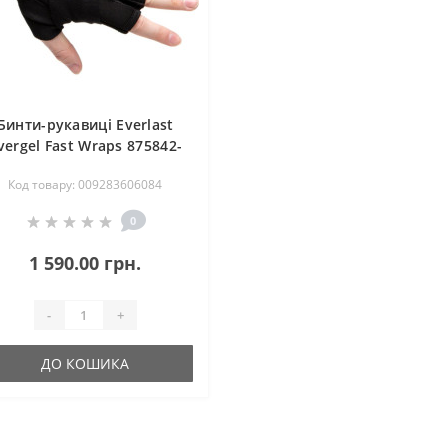
Бинти-рукавиці Everlast
vergel Fast Wraps 875842-
-8 Чорні L (009283606084)
Код товару: 009283606084
0
1 590.00 грн.
-
+
ДО КОШИКА