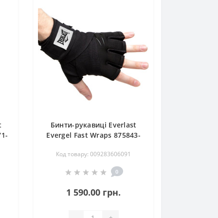
t
Бинти-рукавиці Everlast
71-
Evergel Fast Wraps 875843-
70-8 Чорні XL
Код товару: 009283606091
(009283606091)
0
1 590.00 грн.
-
+