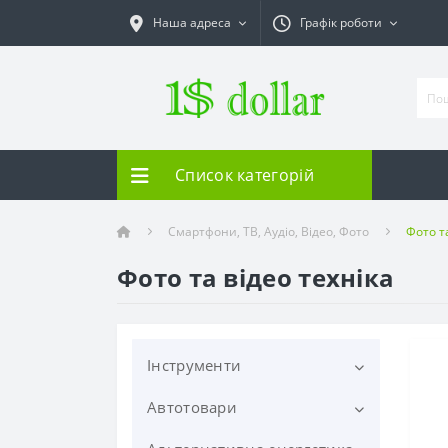
Наша адреса
Графік роботи
Список категорій
Смартфони, ТВ, Аудіо, Відео, Фото
Фото та
Фото та відео техніка
Інструменти
Автотовари
Електроінструменти
Шліфувальні машинки
Ручний інструмент