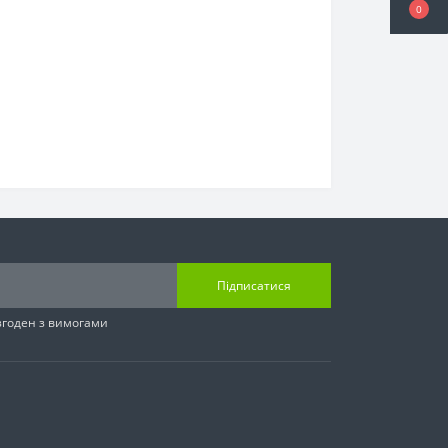
0
Підписатися
згоден з вимогами