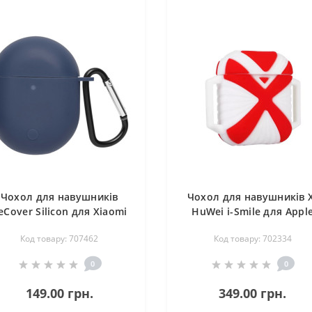
Чохол для навушників
Чохол для навушників 
eCover Silicon для Xiaomi
HuWei i-Smile для Appl
dmi Buds 3 Pro Deep Blue
AirPods IPH1443 Red+Whi
Код товару: 707462
Код товару: 702334
(707462)
(702334)
0
0
149.00 грн.
349.00 грн.