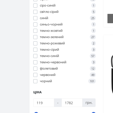
Друшляки
сіро-синій
1
Качалки
світло-сірий
5
синій
25
Миски
синьо-чорний
1
Млинки для спецій
темно-жовтий
1
темно-зелений
27
Менажниці
темно-рожевий
2
темно-сірий
Одноразовий посуд
3
темно-синій
57
Яйцерізки
темно-червоний
3
фіолетовий
12
Шпажки кулінарні
червоний
49
Ложки для морозива
чорний
101
Аксесуари кухонні
ЦІНА
Кондитерське приладдя
-
грн.
Сервіровка столу