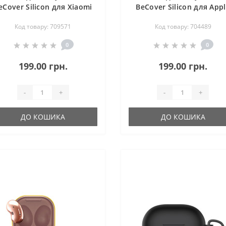
eCover Silicon для Xiaomi
BeCover Silicon для App
dmi Buds 3 Black (709571)
AirPods Pro Rose Red
Код товару: 709571
Код товару: 704489
(704489)
0
0
199.00 грн.
199.00 грн.
-
+
-
+
ДО КОШИКА
ДО КОШИКА