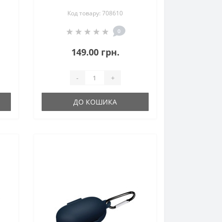
5)
Redmi Buds 4 Pro Deep Blue
Код товару: 708610
(708610)
0
149.00 грн.
-
+
ДО КОШИКА