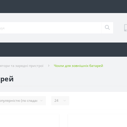
ятори та зарядні пристрої
Чохли для зовнішніх батарей
арей