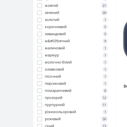
жовтий
Чашки та набори
21
зелений
26
Блюда
золотий
1
коричневий
5
Таці
лавандовий
5
Молочники
м&#039;ятний
9
малиновий
1
Глечики
мармур
1
Бульйонниці
молочно-білий
1
оливковий
1
Блюдця
пісочний
1
Вази
персиковий
1
B
помаранчевий
8
Re
Креманки
прозорий
12
пурпурний
Салатники
11
різнокольоровий
1
Тортівниці
рожевий
30
сірий
13