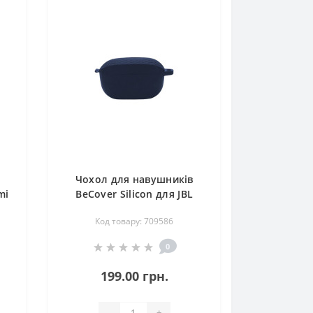
Чохол для навушників
mi
BeCover Silicon для JBL
e
Wave 100 / Wave Buds TWS
Код товару: 709586
Deep Blue (709586)
0
199.00 грн.
-
+