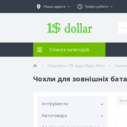
Наша адреса
Графік роботи
Список категорій
Смартфони, ТВ, Аудіо, Відео, Фото
Акумул
Чохли для зовнішніх бат
Інструменти
Автотовари
Електроінструменти
Шліфувальні машинки
Ручний інструмент