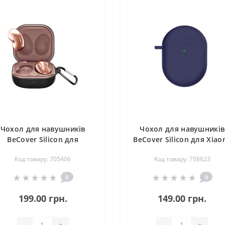
Чохол для навушників
Чохол для навушників
BeCover Silicon для
BeCover Silicon для Xiao
Samsung Galaxy Buds 2 /
Redmi Buds 4 Deep Blu
Код товару: 705406
Код товару: 708623
uds Live / Buds Pro Black
(708623)
(705406)
0
0
199.00 грн.
149.00 грн.
-
+
-
+