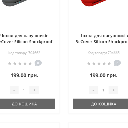
Чохол для навушників
Чохол для навушників
eCover Silicon Shockproof
BeCover Silicon Shockpro
ля Samsung Galaxy Buds /
для Samsung Galaxy Buds
Код товару: 704662
Код товару: 704665
Buds+ Gray (704662)
Buds+ Red (704665)
0
0
199.00 грн.
199.00 грн.
-
+
-
+
ДО КОШИКА
ДО КОШИКА