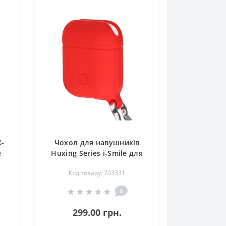
X-
Чохол для навушників
e
Huxing Series i-Smile для
te
Apple AirPods IPH1458 Red
Код товару: 703331
(703331)
0
299.00 грн.