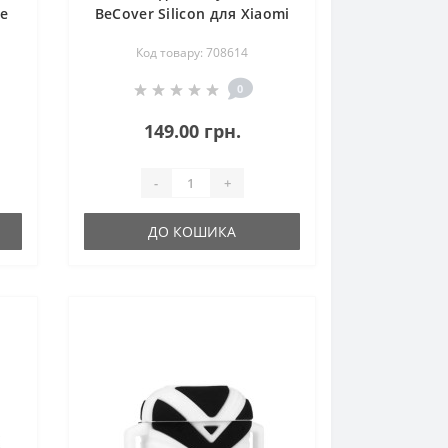
le
BeCover Silicon для Xiaomi
Redmi Buds 4 Pro White
Код товару: 708614
(708614)
0
149.00 грн.
-
+
ДО КОШИКА