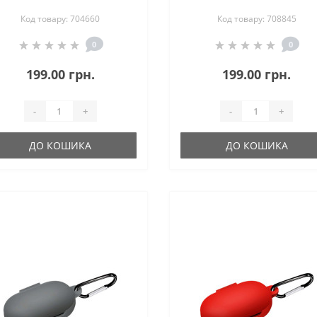
ля Samsung Galaxy Buds /
Redmi Buds 4 Pink (70884
Код товару: 704660
Код товару: 708845
Buds+ Burgundy Red
(704660)
0
0
199.00 грн.
199.00 грн.
-
+
-
+
ДО КОШИКА
ДО КОШИКА