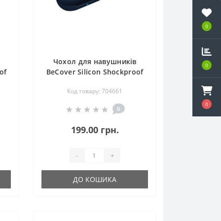
0
Чохол для навушників
0
of
BeCover Silicon Shockproof
 /
для Samsung Galaxy Buds /
Код товару: 704661
Buds+ Deep Blue (704661)
0
0
199.00 грн.
-
+
ДО КОШИКА