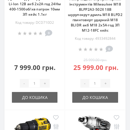
Li-Ion 12В акб 2х2А·год 24Нм
інструментів Milwaukee M18
400-1500об/хв патрон 10мм
BLPP2A3-502X 18В
ЗП кейс 1.1кг
шурупокрут-дриль M18 BLPD2
гвинтоверт ударний M18
Код товару: DCD710D2
BLIDR акб М18 2х5А·год ЗП
M12-18FC кейс
0
Код товару: 4933492844
0
25 999.00 грн.
7 999.00 грн.
25 999.00 грн.
-
+
-
+
ДО КОШИКА
ДО КОШИКА