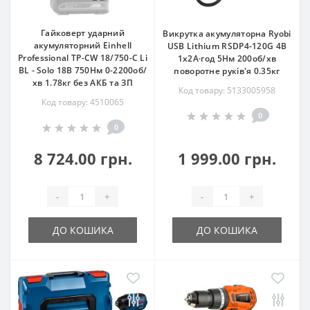
Гайковерт ударний
Викрутка акумуляторна Ryobi
акумуляторний Einhell
USB Lithium RSDP4-120G 4В
Professional TP-CW 18/750-C Li
1х2А·год 5Нм 200об/хв
BL - Solo 18В 750Нм 0-2200об/
поворотне руків'я 0.35кг
хв 1.78кг без АКБ та ЗП
Код товару: 5133005958
Код товару: 4510065
0
0
8 724.00 грн.
1 999.00 грн.
-
+
-
+
ДО КОШИКА
ДО КОШИКА