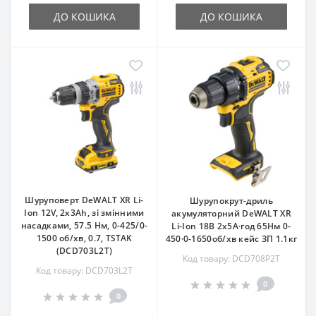
ДО КОШИКА
ДО КОШИКА
Шуруповерт DeWALT XR Li-
Шурупокрут-дриль
Ion 12V, 2x3Ah, зі змінними
акумуляторний DeWALT XR
насадками, 57.5 Нм, 0-425/0-
Li-Ion 18В 2х5А·год 65Нм 0-
1500 об/хв, 0.7, TSTAK
450·0-1650об/хв кейс ЗП 1.1кг
(DCD703L2T)
Код товару: DCD708P2T
Код товару: DCD703L2T
0
0