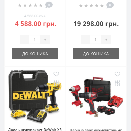
0
0
4 588.00 грн.
4 588.00 грн.
19 298.00 грн.
-
+
-
+
ДО КОШИКА
ДО КОШИКА
Дриль-шурупокрут DeWalt XR
Набір із двох акумуляторних