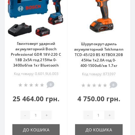
Гвинтоверт ударний
Шурупокрут-дриль
акумуляторний Bosch
акумуляторний Tekhmann
Professional GDR 18V-220 C
TCD-45/i20 BS KITBOX 20В
18В 2х5А·год 215Нм 0-
45Нм 1x2.0А·год 0-
3400об/хв 1кг Bluetooth
400·1500об/хв 1.7кг
Код товару: 0.601.9L6.003
Код товару: 873397
0
0
25 464.00 грн.
4 750.00 грн.
-
+
-
+
ДО КОШИКА
ДО КОШИКА