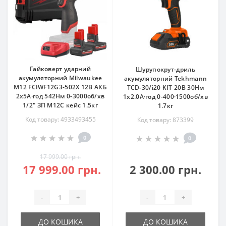
Гайковерт ударний
Шурупокрут-дриль
акумуляторний Milwaukee
акумуляторний Tekhmann
M12 FCIWF12G3-502X 12В АКБ
TCD-30/i20 KIT 20В 30Нм
2х5А·год 542Нм 0-3000об/хв
1x2.0А·год 0-400·1500об/хв
1/2" ЗП M12C кейс 1.5кг
1.7кг
Код товару: 4933493455
Код товару: 873399
0
0
17 999.00 грн.
17 999.00 грн.
2 300.00 грн.
-
+
-
+
ДО КОШИКА
ДО КОШИКА