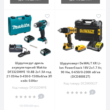
Шурупокрут-дриль
Шуруповерт DeWALT XR Li-
акумуляторний Makita
Ion PowerStack 18V 2x1.7 Аг,
DF332DWYE 10.8В 2х1.5А·год
90 Нм, 0-650/0-2000 об/хв
21·35Нм 0-450·0-1500об/хв ЗП
(DCD800E2T)
кейс 0.86кг
Код товару: DCD800E2T
Код товару: DF332DWYE
0
0
10 999.00 грн.