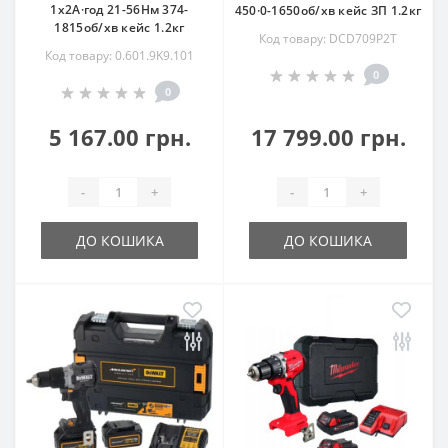
1х2А·год 21-56Нм 374-
450·0-1650об/хв кейс ЗП 1.2кг
1815об/хв кейс 1.2кг
Код товару: DCD709P2T
Код товару: 0.601.9K9.101
0
0
5 167.00 грн.
17 799.00 грн.
-
+
-
+
ДО КОШИКА
ДО КОШИКА