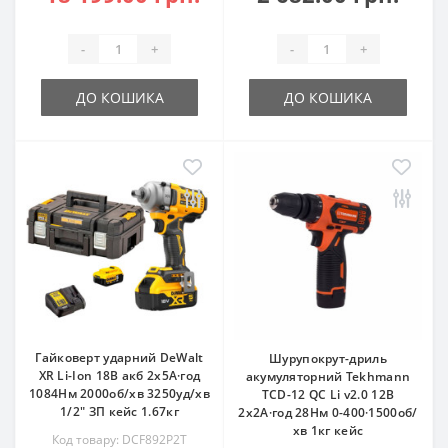
-
+
-
+
ДО КОШИКА
ДО КОШИКА
Гайковерт ударний DeWalt
Шурупокрут-дриль
XR Li-Ion 18В акб 2х5А·год
акумуляторний Tekhmann
1084Нм 2000об/хв 3250уд/хв
TCD-12 QC Li v2.0 12В
1/2" ЗП кейс 1.67кг
2х2А·год 28Нм 0-400·1500об/
хв 1кг кейс
Код товару: DCF892P2T