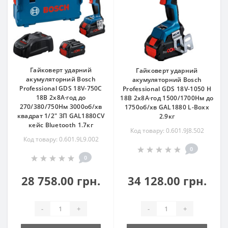
Гайковерт ударний
Гайковерт ударний
акумуляторний Bosch
акумуляторний Bosch
Professional GDS 18V-750C
Professional GDS 18V-1050 H
18В 2x8А·год до
18В 2x8А·год 1500/1700Нм до
270/380/750Нм 3000об/хв
1750об/хв GAL1880 L-Boxx
квадрат 1/2" ЗП GAL1880CV
2.9кг
кейс Bluetooth 1.7кг
Код товару: 0.601.9J8.502
Код товару: 0.601.9L9.002
0
0
28 758.00 грн.
34 128.00 грн.
-
+
-
+