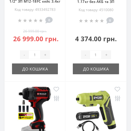
1/2" ЗП M12-18FC кейс 3.4кг
1.17кг без АКБ та ЗП
Код товару: 4933492783
Код товару: 4510080
0
0
26 999.00 грн.
26 999.00 грн.
4 374.00 грн.
-
+
-
+
ДО КОШИКА
ДО КОШИКА