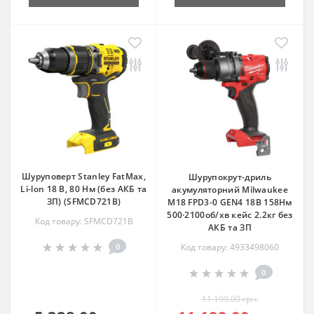
Шуруповерт Stanley FatMax,
Шурупокрут-дриль
Li-lon 18 В, 80 Нм (без АКБ та
акумуляторний Milwaukee
ЗП) (SFMCD721B)
M18 FPD3-0 GEN4 18В 158Нм
500·2100об/хв кейс 2.2кг без
Код товару: SFMCD721B
АКБ та ЗП
0
Код товару: 4933498060
0
11 199.00 грн.