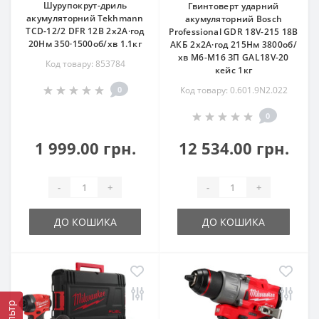
Шурупокрут-дриль
Гвинтоверт ударний
акумуляторний Tekhmann
акумуляторний Bosch
TCD-12/2 DFR 12В 2х2А·год
Professional GDR 18V-215 18В
20Нм 350·1500об/хв 1.1кг
АКБ 2х2А·год 215Нм 3800об/
хв M6-M16 ЗП GAL18V-20
Код товару: 853784
кейс 1кг
0
Код товару: 0.601.9N2.022
0
1 999.00 грн.
12 534.00 грн.
-
+
-
+
ДО КОШИКА
ДО КОШИКА
Фільтр