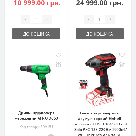
10 999.00 грн.
24 999.00 грн.
-
+
-
+
ДО КОШИКА
ДО КОШИКА
Дриль-шуруповерт
Гвинтоверт ударний
мережевий APRO D650
акумуляторний Einhell
Professional TP-CI 18/220 Li BL
Код товару: 899151
- Solo PXC 18В 220Нм 2900об/
хв 1.16кг без АКБ та ЗП