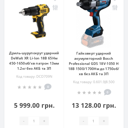
Дриль-шурупокрут ударний
Гайковерт ударний
DeWalt XR Li-Ion 18В 65Нм
акумуляторний Bosch
450-1650об/хв патрон 13мм
Professional GDS 18V-1050 H
1.2кг без АКБ та ЗП
18В 1500/1700Нм до 1750об/
хв без АКБ та ЗП
Код товару: DCD709N
Код товару: 0.601.9J8.500
0
0
5 999.00 грн.
13 128.00 грн.
-
+
-
+