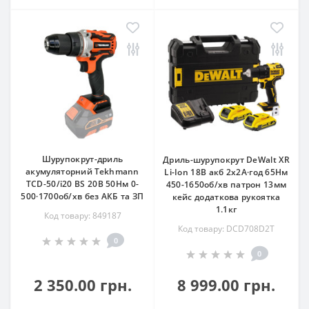
Шурупокрут-дриль
Дриль-шурупокрут DeWalt XR
акумуляторний Tekhmann
Li-Ion 18В акб 2х2А·год 65Нм
TCD-50/i20 BS 20В 50Нм 0-
450-1650об/хв патрон 13мм
500·1700об/хв без АКБ та ЗП
кейс додаткова рукоятка
1.1кг
Код товару: 849187
Код товару: DCD708D2T
0
0
2 350.00 грн.
8 999.00 грн.