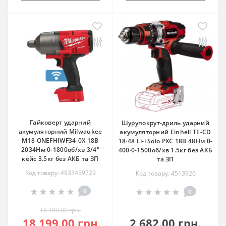
Гайковерт ударний
Шурупокрут-дриль ударний
акумуляторний Milwaukee
акумуляторний Einhell TE-CD
M18 ONEFHIWF34-0X 18В
18·48 Li-i Solo PXC 18В 48Нм 0-
2034Нм 0-1800об/хв 3/4"
400·0-1500об/хв 1.5кг без АКБ
кейс 3.5кг без АКБ та ЗП
та ЗП
Код товару: 4933459729
Код товару: 4513926
0
0
18 199.00 грн.
18 199.00 грн.
2 682.00 грн.