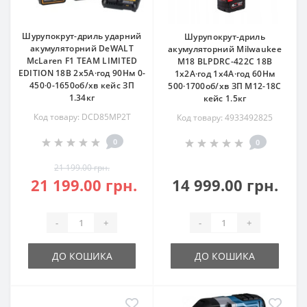
Шурупокрут-дриль ударний
Шурупокрут-дриль
акумуляторний DeWALT
акумуляторний Milwaukee
McLaren F1 TEAM LIMITED
М18 BLPDRC-422С 18В
EDITION 18В 2х5А·год 90Нм 0-
1х2А·год 1х4А·год 60Нм
450·0-1650об/хв кейс ЗП
500·1700об/хв ЗП M12-18C
1.34кг
кейс 1.5кг
Код товару: DCD85MP2T
Код товару: 4933492825
0
0
21 199.00 грн.
21 199.00 грн.
14 999.00 грн.
-
+
-
+
ДО КОШИКА
ДО КОШИКА