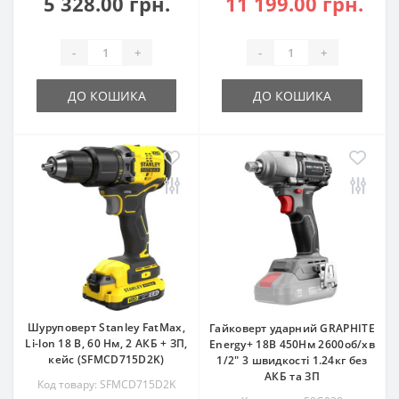
5 328.00 грн.
11 199.00 грн.
-
+
-
+
ДО КОШИКА
ДО КОШИКА
Шуруповерт Stanley FatMax,
Гайковерт ударний GRAPHITE
Li-lon 18 В, 60 Нм, 2 АКБ + ЗП,
Energy+ 18В 450Нм 2600об/хв
кейс (SFMCD715D2K)
1/2" 3 швидкості 1.24кг без
АКБ та ЗП
Код товару: SFMCD715D2K