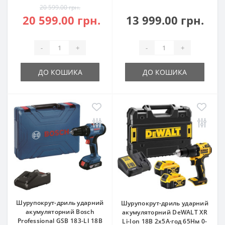
20 599.00 грн.
20 599.00 грн.
13 999.00 грн.
-
+
-
+
ДО КОШИКА
ДО КОШИКА
Шурупокрут-дриль ударний
Шурупокрут-дриль ударний
акумуляторний Bosch
акумуляторний DeWALT XR
Professional GSB 183-LI 18В
Li-Ion 18В 2х5А·год 65Нм 0-