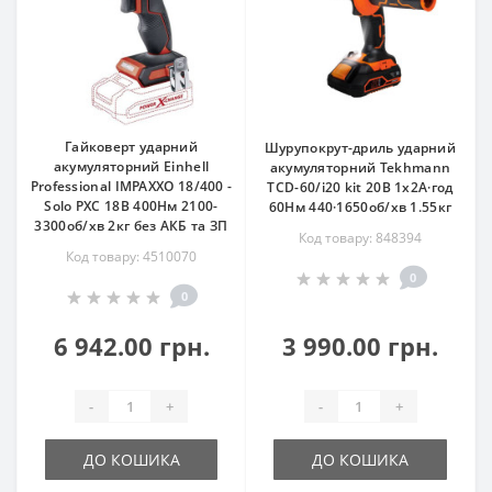
Гайковерт ударний
Шурупокрут-дриль ударний
акумуляторний Einhell
акумуляторний Tekhmann
Professional IMPAXXO 18/400 -
TCD-60/i20 kit 20В 1x2А·год
Solo PXC 18В 400Нм 2100-
60Нм 440·1650об/хв 1.55кг
3300об/хв 2кг без АКБ та ЗП
Код товару: 848394
Код товару: 4510070
0
0
6 942.00 грн.
3 990.00 грн.
-
+
-
+
ДО КОШИКА
ДО КОШИКА