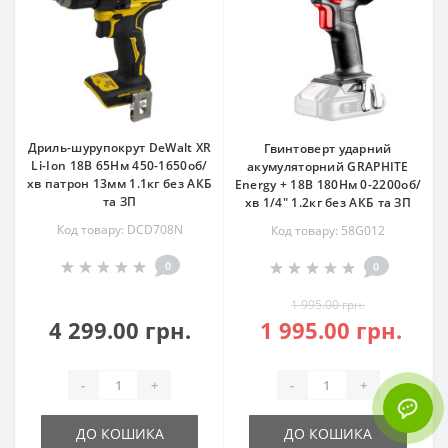
Дриль-шурупокрут DeWalt XR
Гвинтоверт ударний
Li-Ion 18В 65Нм 450-1650об/
акумуляторний GRAPHITE
хв патрон 13мм 1.1кг без АКБ
Energy + 18В 180Нм 0-2200об/
та ЗП
хв 1/4" 1.2кг без АКБ та ЗП
Код товару: DCD708N
Код товару: 58G012
0
0
1 995.00 грн.
4 299.00 грн.
1 995.00 грн.
-
+
-
+
ДО КОШИКА
ДО КОШИКА