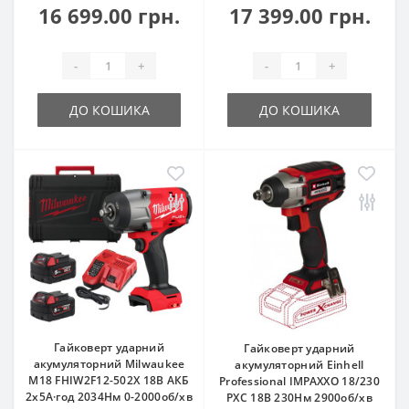
16 699.00 грн.
17 399.00 грн.
-
+
-
+
ДО КОШИКА
ДО КОШИКА
Гайковерт ударний
Гайковерт ударний
акумуляторний Milwaukee
акумуляторний Einhell
M18 FHIW2F12-502X 18В АКБ
Professional IMPAXXO 18/230
2х5А·год 2034Нм 0-2000об/хв
PXC 18В 230Нм 2900об/хв