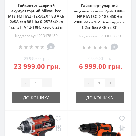
Гайковерт ударний
Гайковерт ударний
акумуляторний Milwaukee
акумуляторний Ryobi ONE+
M18 FMTIW2F12-502X 18В АКБ
HP RIW18C-0 18В 450Нм
2х5А·год 881Нм 0-2575об/хв
2800об/хв 1/2" 4 швидкості
1/2" ЗП M12-18FC кейс 6.28кг
1.2кг без АКБ та ЗП
Код товару: 4933478450
Код товару: 5133005898
0
0
23 999.00 грн.
6 999.00 грн.
23 999.00 грн.
6 999.00 грн.
-
+
-
+
ДО КОШИКА
ДО КОШИКА