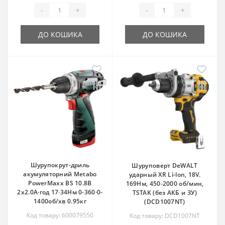
-
+
-
+
ДО КОШИКА
ДО КОШИКА
Шурупокрут-дриль
Шуруповерт DeWALT
акумуляторний Metabo
ударный XR Li-lon, 18V.
PowerMaxx BS 10.8В
169Нм, 450-2000 об/мин,
2x2.0А·год 17·34Нм 0-360·0-
TSTAK (без АКБ и ЗУ)
1400об/хв 0.95кг
(DCD1007NT)
Код товару: 600079550
Код товару: DCD1007NT