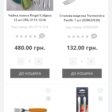
Чайна ложка Ringel Calypso
Столова виделка Tramontina
12 шт (RG-3113-12/4)
Pacific 1 шт (63962/020)
Код товару: RG-3113-12/4
Код товару: 63962/020
0
0
480.00 грн.
132.00 грн.
-
+
-
+
ДО КОШИКА
ДО КОШИКА