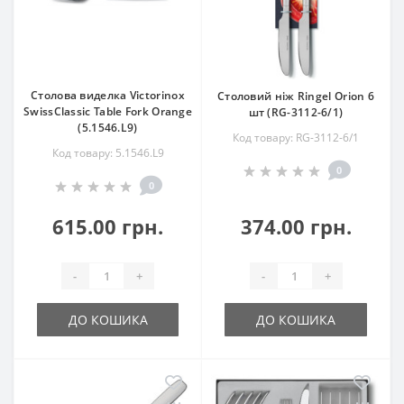
Столова виделка Victorinox
Столовий ніж Ringel Orion 6
SwissClassic Table Fork Orange
шт (RG-3112-6/1)
(5.1546.L9)
Код товару: RG-3112-6/1
Код товару: 5.1546.L9
0
0
615.00 грн.
374.00 грн.
-
+
-
+
ДО КОШИКА
ДО КОШИКА