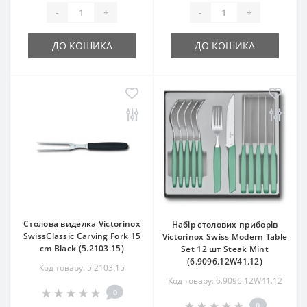
-
+
-
+
ДО КОШИКА
ДО КОШИКА
Столова виделка Victorinox
Набір столових приборів
SwissClassic Carving Fork 15
Victorinox Swiss Modern Table
cm Black (5.2103.15)
Set 12 шт Steak Mint
(6.9096.12W41.12)
Код товару: 5.2103.15
Код товару: 6.9096.12W41.12
0
0