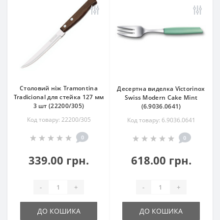
Столовий ніж Tramontina
Десертна виделка Victorinox
Tradicional для стейка 127 мм
Swiss Modern Cake Mint
3 шт (22200/305)
(6.9036.0641)
Код товару: 22200/305
Код товару: 6.9036.0641
0
0
339.00 грн.
618.00 грн.
-
+
-
+
ДО КОШИКА
ДО КОШИКА