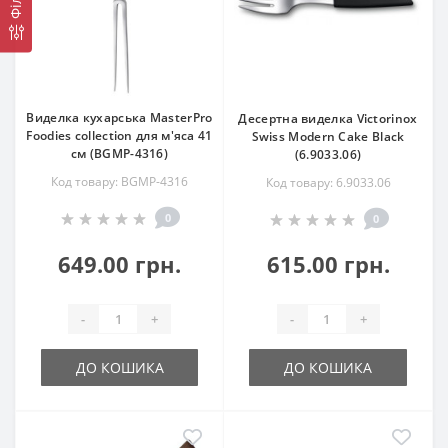
Виделка кухарська MasterPro
Десертна виделка Victorinox
Foodies collection для м'яса 41
Swiss Modern Cake Black
см (BGMP-4316)
(6.9033.06)
Код товару: BGMP-4316
Код товару: 6.9033.06
0
0
649.00 грн.
615.00 грн.
-
+
-
+
ДО КОШИКА
ДО КОШИКА