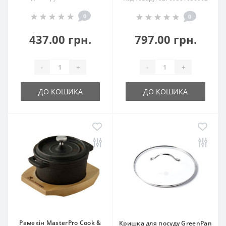
0
0
437.00 грн.
797.00 грн.
-
+
-
+
ДО КОШИКА
ДО КОШИКА
Рамекін MasterPro Cook &
Кришка для посуду GreenPan