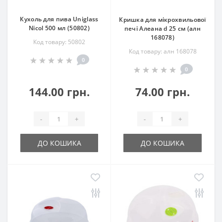
Кухоль для пива Uniglass
Кришка для мікрохвильової
Nicol 500 мл (50802)
печі Алеана d 25 см (алн
168078)
Код товару: 50802
Код товару: алн 168078
0
0
144.00 грн.
74.00 грн.
-
+
-
+
ДО КОШИКА
ДО КОШИКА