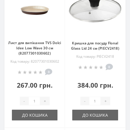
Лист для випікання TVS Dolci
Кришка для посуду Flonal
Idee Low Wave 30 см
Glass Lid 24 см (PIECV2418)
(82077301030602)
Код товару: PIECV2418
Код товару: 82077301030602
0
0
267.00 грн.
384.00 грн.
-
+
-
+
ДО КОШИКА
ДО КОШИКА