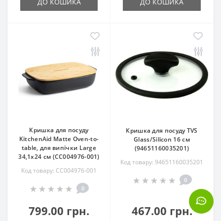
ДО КОШИКА
ДО КОШИКА
Кришка для посуду
Кришка для посуду TVS
KitchenAid Matte Oven-to-
Glass/Silicon 16 см
table, для випічки Large
(94651160035201)
34,1х24 см (CC004976-001)
Код товару: 94651160035201
Код товару: CC004976-001
0
0
799.00 грн.
467.00 грн.