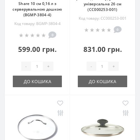
Share 10 см 0,16 л з
універсальна 26 см
серверувальною дошкою
(CC000253-001)
(BGMP-3804-4)
Код товару: CC000253-001
Код товару: BGMP-3804-4
0
0
599.00 грн.
831.00 грн.
-
+
-
+
ДО КОШИКА
ДО КОШИКА