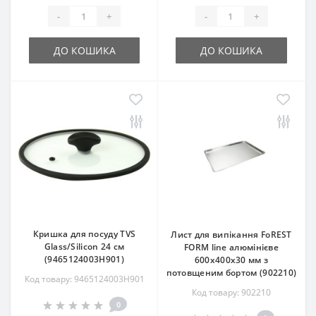
-
+
-
+
ДО КОШИКА
ДО КОШИКА
Кришка для посуду TVS
Лист для випікання FoREST
Glass/Silicon 24 см
FORM line алюмінієве
(9465124003H901)
600х400х30 мм з
потовщеним бортом (902210)
Код товару: 9465124003H901
Код товару: 902210
0