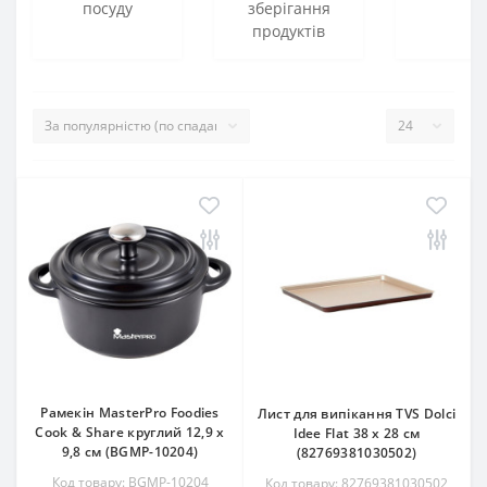
посуду
зберігання
продуктів
Рамекін MasterPro Foodies
Лист для випікання TVS Dolci
Cook & Share круглий 12,9 х
Idee Flat 38 х 28 см
9,8 см (BGMP-10204)
(82769381030502)
Код товару: BGMP-10204
Код товару: 82769381030502