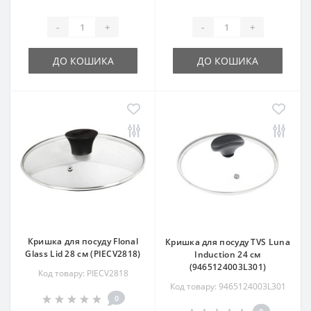
-
+
-
+
ДО КОШИКА
ДО КОШИКА
Кришка для посуду Flonal
Кришка для посуду TVS Luna
Glass Lid 28 см (PIECV2818)
Induction 24 см
(9465124003L301)
Код товару: PIECV2818
Код товару: 9465124003L301
0