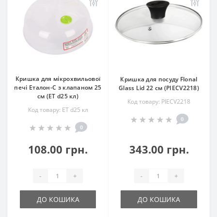
Кришка для мікрохвильової
Кришка для посуду Flonal
печі Еталон-С з клапаном 25
Glass Lid 22 см (PIECV2218)
см (ЕТ d25 кл)
Код товару: PIECV2218
Код товару: ЕТ d25 кл
0
0
108.00 грн.
343.00 грн.
-
+
-
+
ДО КОШИКА
ДО КОШИКА