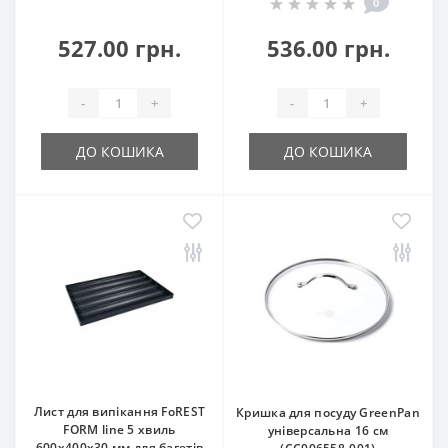
0
527.00 грн.
536.00 грн.
-
+
-
+
ДО КОШИКА
ДО КОШИКА
Лист для випікання FoREST
Кришка для посуду GreenPan
FORM line 5 хвиль
універсальна 16 см
600х400х30 мм для багетів