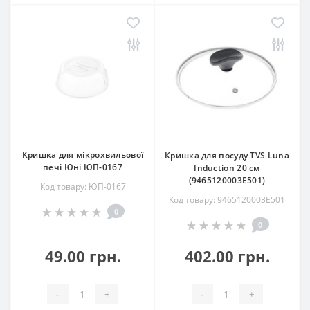
Кришка для мікрохвильової
Кришка для посуду TVS Luna
печі Юні ЮП-0167
Induction 20 см
(9465120003E501)
Код товару: ЮП-0167
Код товару: 9465120003E501
0
0
49.00 грн.
402.00 грн.
-
+
-
+