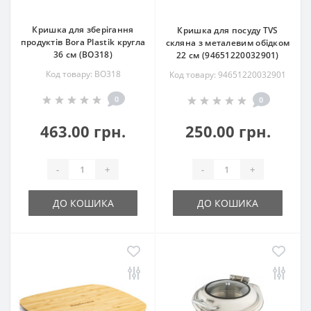
Кришка для зберігання
Кришка для посуду TVS
продуктів Bora Plastik кругла
скляна з металевим обідком
36 см (BO318)
22 см (94651220032901)
Код товару: BO318
Код товару: 94651220032901
0
0
463.00 грн.
250.00 грн.
-
+
-
+
ДО КОШИКА
ДО КОШИКА