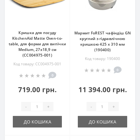
Кришка для посуду
Мармит FoREST чафіндіш GN
KitchenAid Matte Oven-to-
круглий з гідравлічною
table, для форми для випічки
кришкою 425 x 310 мм
Medium, 27х18,9 см
(190400)
(CC004975-001)
Код товару: 190400
Код товару: CC004975-001
0
0
719.00 грн.
11 394.00 грн.
-
+
-
+
ДО КОШИКА
ДО КОШИКА