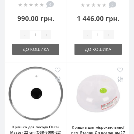
0
0
990.00 грн.
1 446.00 грн.
-
+
-
+
ДО КОШИКА
ДО КОШИКА
Кришка для посуду Oscar
Кришка для мікрохвильової
Master 22 cm (OSR-9000-22)
печі Еталон-С з клапаном 27