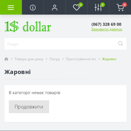
0
0
0
(067) 328 69 00
Замовити дзвінок
Товари для дому
Посуд
Приготування їжі
Жаровні
Жаровні
В категорії немає товарів
Продовжити