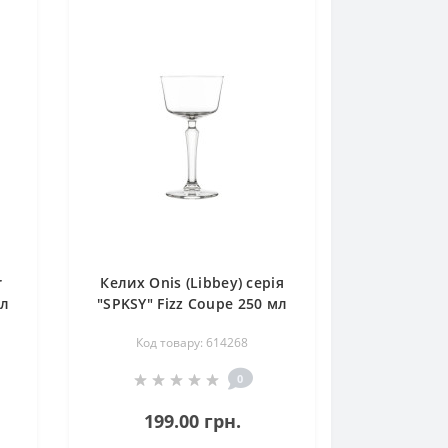
r
Келих Onis (Libbey) серія
мл
"SPKSY" Fizz Coupe 250 мл
(614268)
Код товару: 614268
0
199.00 грн.