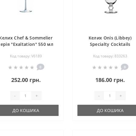
Келих Chef & Sommelier
Келих Onis (Libbey)
серія "Exaltation" 550 мл
Specialty Cocktails
(V6189)
Hurricane 440 мл (83326
Код товару: V6189
Код товару: 833263
0
0
252.00 грн.
186.00 грн.
-
+
-
+
ДО КОШИКА
ДО КОШИКА