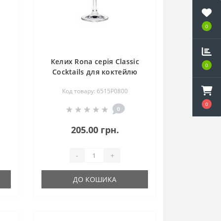
0
Келих Rona серія Classic
0
Cocktails для коктейлю
3)
Martini/Saucer with Optic
Код товару: 6515P0800
250 мл (6515P0800)
0
0
205.00 грн.
-
+
ДО КОШИКА