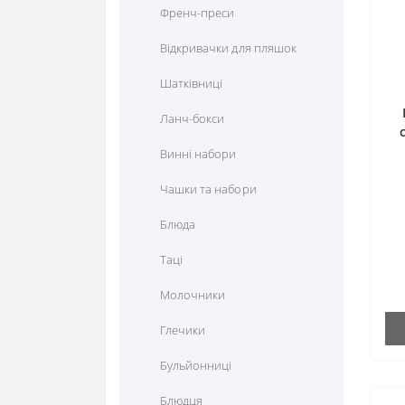
Френч-преси
Масажні крісла
Кліпси, конуси
Відкривачки для пляшок
Аксесуар до фенів
Шатківниці
Насадки для косметичної
щітки
Ланч-бокси
Електричні пилки для нігтів
Винні набори
Аксесуари до
Чашки та набори
електростимуляторів
Блюда
Насадки для манікюрних
приладів
Таці
Аксесуари до машинок для
Молочники
стрижки
Глечики
Бульйонниці
Блюдця