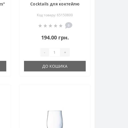
es"
Cocktails для коктейлю
Martini 250 мл (65150800)
Код товару: 65150800
0
194.00 грн.
-
+
ДО КОШИКА