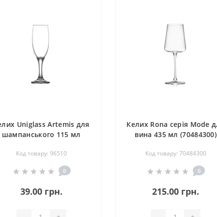
елих Uniglass Artemis для
Келих Rona серія Mode д
шампанського 115 мл
вина 435 мл (70484300)
(96510)
Код товару: 96510
Код товару: 70484300
0
0
39.00 грн.
215.00 грн.
-
+
-
+