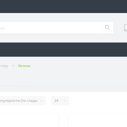
столу
Келихи