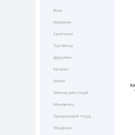
Вази
Креманки
Салатники
Тортівниці
Друшляки
Качалки
Миски
Ке
Млинки для спецій
Менажниці
Одноразовий посуд
Яйцерізки