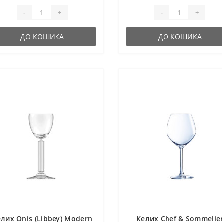
-
+
-
+
ДО КОШИКА
ДО КОШИКА
лих Onis (Libbey) Modern
Келих Chef & Sommelie