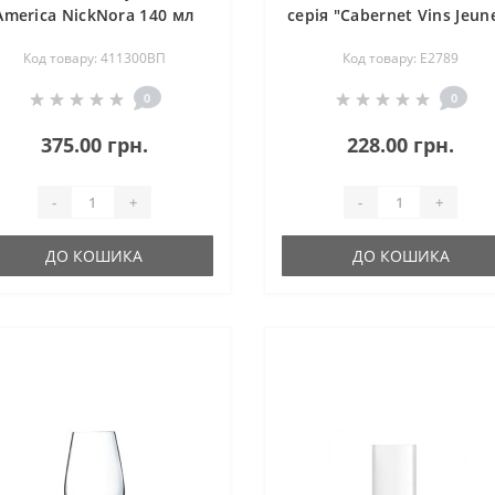
America NickNora 140 мл
серія "Cabernet Vins Jeun
(411300ВП)
580 мл (E2789)
Код товару: 411300ВП
Код товару: E2789
0
0
375.00 грн.
228.00 грн.
-
+
-
+
ДО КОШИКА
ДО КОШИКА