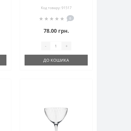
(91517)
Код товару: 91517
0
78.00 грн.
-
+
ДО КОШИКА