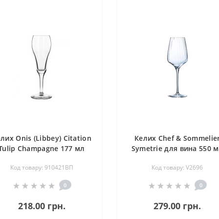
лих Onis (Libbey) Citation
Келих Chef & Sommelie
Tulip Champagne 177 мл
Symetrie для вина 550 
(910421ВП)
(V2696)
Код товару: 910421ВП
Код товару: V2696
0
0
218.00 грн.
279.00 грн.