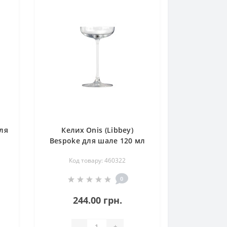
ля
Келих Onis (Libbey)
Bespoke для шале 120 мл
(460322)
Код товару: 460322
0
244.00 грн.
-
+