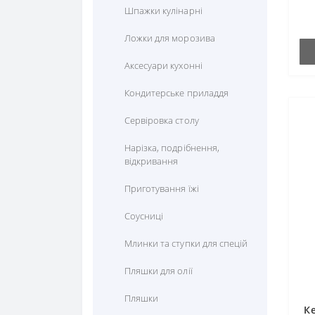
Шпажки кулінарні
Ложки для морозива
Аксесуари кухонні
Кондитерське приладдя
Сервіровка столу
Нарізка, подрібнення,
відкривання
Приготування їжі
Соусниці
Млинки та ступки для спецій
Пляшки для олії
Пляшки
Ке