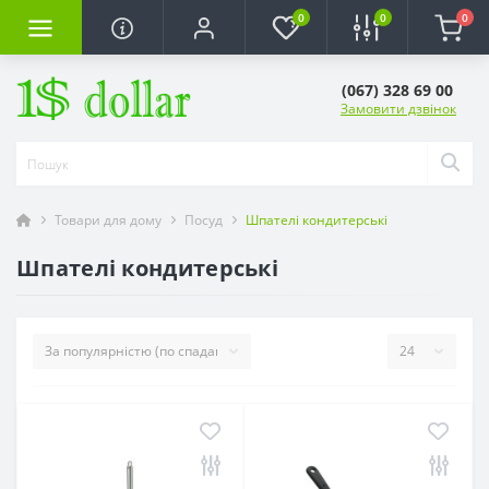
0
0
0
(067) 328 69 00
Замовити дзвінок
Товари для дому
Посуд
Шпателі кондитерські
Шпателі кондитерські