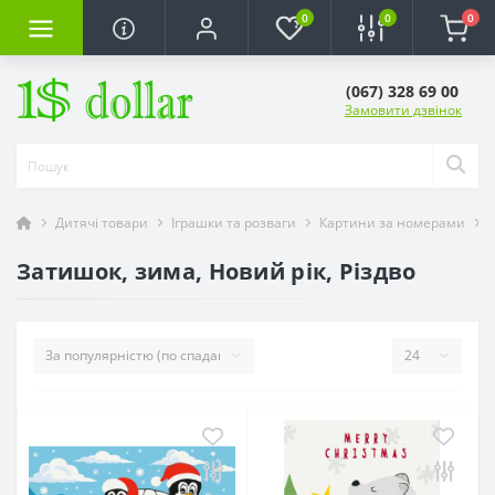
0
0
0
(067) 328 69 00
Замовити дзвінок
Дитячі товари
Іграшки та розваги
Картини за номерами
Затишок, зима, Новий рік, Різдво