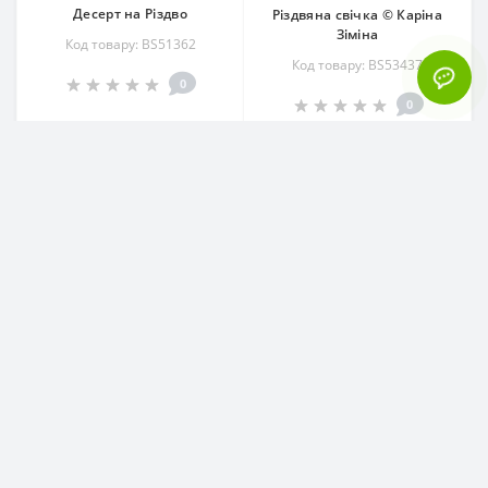
Десерт на Різдво
Різдвяна свічка © Каріна
Зіміна
Код товару: BS51362
Код товару: BS53437
0
0
325.00 грн.
325.00 грн.
-
+
-
+
ДО КОШИКА
ДО КОШИКА