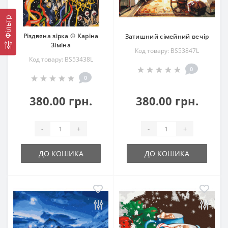
Фільтр
Різдвяна зірка © Каріна
Затишний сімейний вечір
Зіміна
Код товару: BS53847L
Код товару: BS53438L
0
0
380.00 грн.
380.00 грн.
-
+
-
+
ДО КОШИКА
ДО КОШИКА