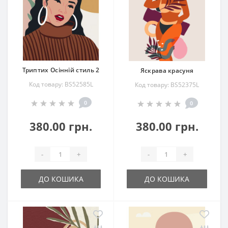
Триптих Осінній стиль 2
Яскрава красуня
Код товару: BS52585L
Код товару: BS52375L
0
0
380.00 грн.
380.00 грн.
-
+
-
+
ДО КОШИКА
ДО КОШИКА