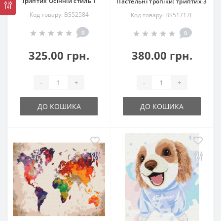
Триптих Осінній стиль 1
Пастельні тропіки: триптих 3
Код товару: BS52584
Код товару: BS51717L
0
0
325.00 грн.
380.00 грн.
-
+
-
+
ДО КОШИКА
ДО КОШИКА