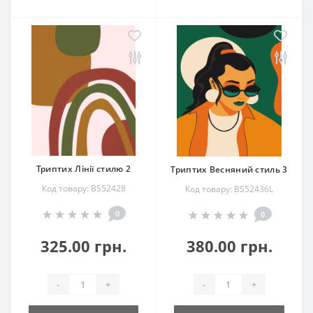
Триптих Лінії стилю 2
Триптих Весняний стиль 3
Код товару: BS52428
Код товару: BS52436L
0
0
325.00 грн.
380.00 грн.
-
+
-
+