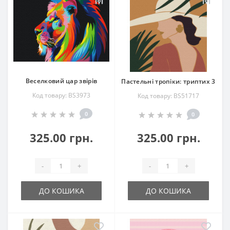
Веселковий цар звірів
Пастельні тропіки: триптих 3
Код товару: BS3973
Код товару: BS51717
0
0
325.00 грн.
325.00 грн.
-
+
-
+
ДО КОШИКА
ДО КОШИКА