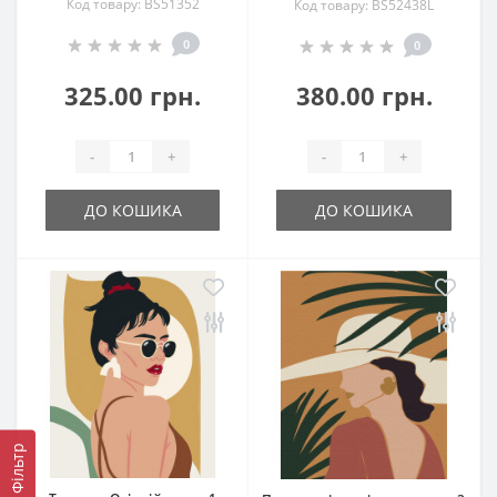
Код товару: BS51352
Код товару: BS52438L
0
0
325.00 грн.
380.00 грн.
-
+
-
+
ДО КОШИКА
ДО КОШИКА
Фільтр