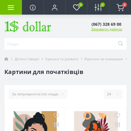
0
0
0
(067) 328 69 00
Замовити дзвінок
Дитячі товари
Іграшки та розваги
Картини за номерами
Картини для початківців