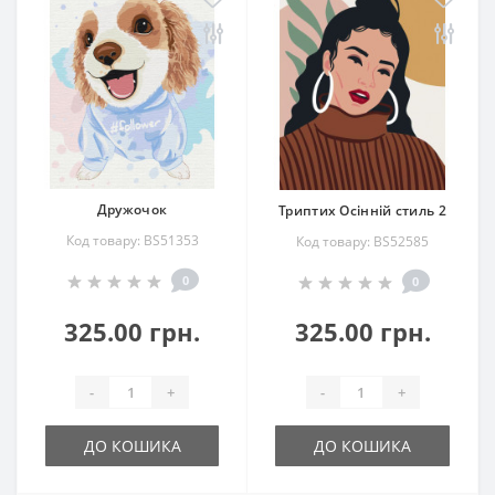
Дружочок
Триптих Осінній стиль 2
Код товару: BS51353
Код товару: BS52585
0
0
325.00 грн.
325.00 грн.
-
+
-
+
ДО КОШИКА
ДО КОШИКА