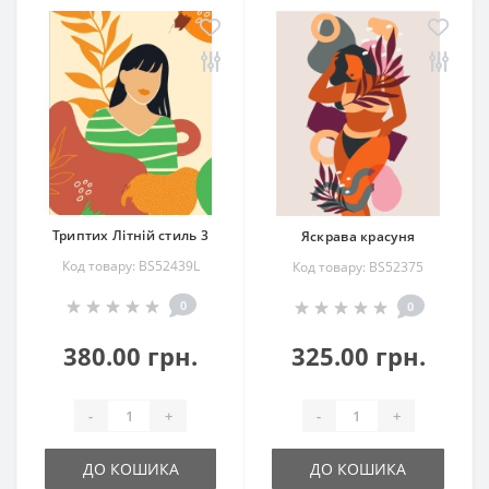
Триптих Літній стиль 3
Яскрава красуня
Код товару: BS52439L
Код товару: BS52375
0
0
380.00 грн.
325.00 грн.
-
+
-
+
ДО КОШИКА
ДО КОШИКА