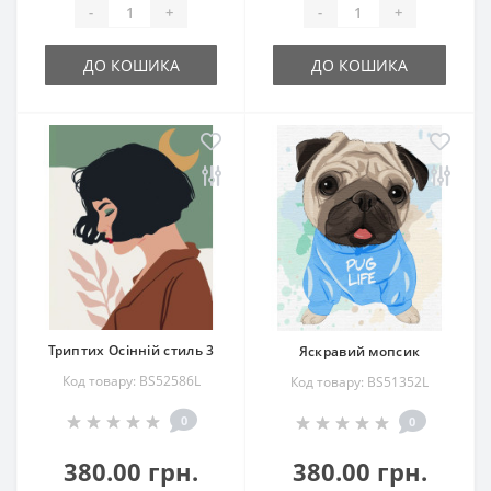
-
+
-
+
ДО КОШИКА
ДО КОШИКА
Триптих Осінній стиль 3
Яскравий мопсик
Код товару: BS52586L
Код товару: BS51352L
0
0
380.00 грн.
380.00 грн.