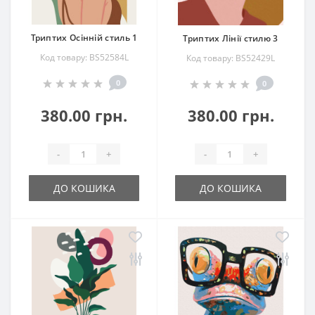
Триптих Осінній стиль 1
Триптих Лінії стилю 3
Код товару: BS52584L
Код товару: BS52429L
0
0
380.00 грн.
380.00 грн.
-
+
-
+
ДО КОШИКА
ДО КОШИКА