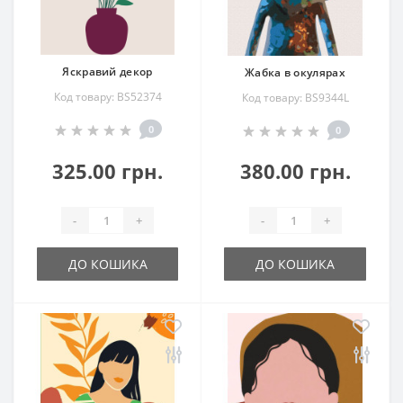
Яскравий декор
Жабка в окулярах
Код товару: BS52374
Код товару: BS9344L
0
0
325.00 грн.
380.00 грн.
-
+
-
+
ДО КОШИКА
ДО КОШИКА