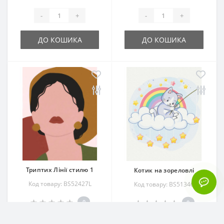
-
+
-
+
ДО КОШИКА
ДО КОШИКА
Триптих Лінії стилю 1
Котик на зореловлі
Код товару: BS52427L
Код товару: BS51346
0
0