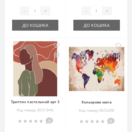
-
+
-
+
ДО КОШИКА
ДО КОШИКА
Триптих пастельний арт 3
Кольорова мапа
Код товару: BS51344L
Код товару: BS52296
0
0