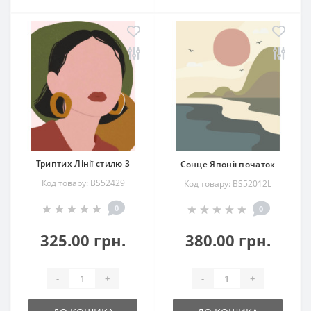
Триптих Лінії стилю 3
Сонце Японії початок
Код товару: BS52429
Код товару: BS52012L
0
0
325.00 грн.
380.00 грн.
-
+
-
+