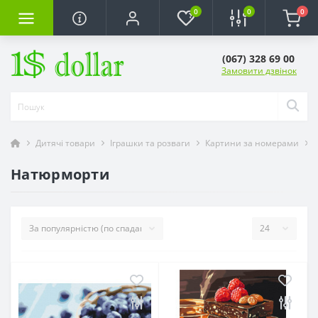
0
0
0
(067) 328 69 00
Замовити дзвінок
Дитячі товари
Іграшки та розваги
Картини за номерами
Натюрморти