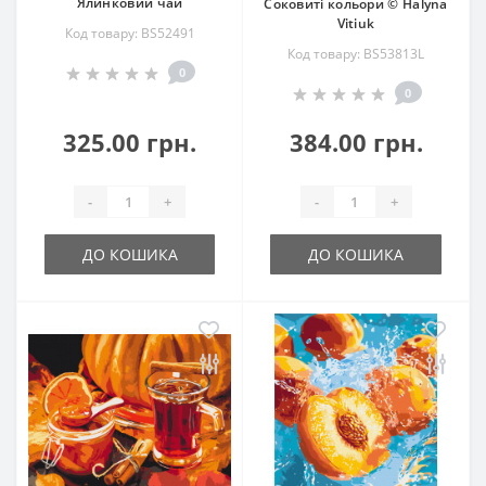
Ялинковий чай
Соковиті кольори © Halyna
Vitiuk
Код товару: BS52491
Код товару: BS53813L
0
0
325.00 грн.
384.00 грн.
-
+
-
+
ДО КОШИКА
ДО КОШИКА