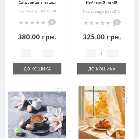
Схід сонця в чашці
Небесний напій
Код товару: BS51868L
Код товару: BS35810
0
0
380.00 грн.
325.00 грн.
-
+
-
+
ДО КОШИКА
ДО КОШИКА