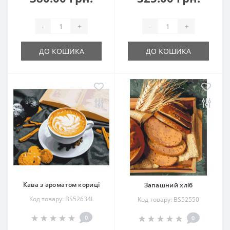
-
+
-
+
ДО КОШИКА
ДО КОШИКА
Кава з ароматом кориці
Запашний хліб
Код товару: BS52634L
Код товару: BS52550
0
0