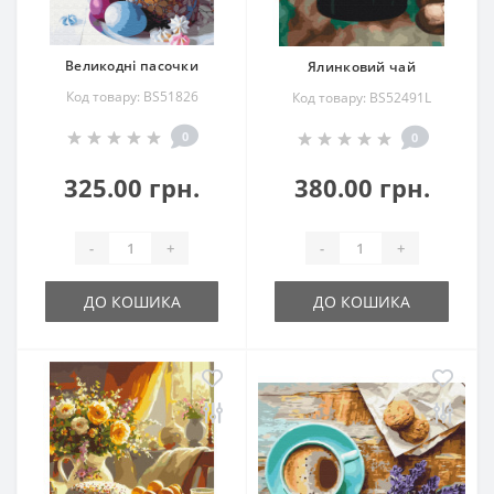
Великодні пасочки
Ялинковий чай
Код товару: BS51826
Код товару: BS52491L
0
0
325.00 грн.
380.00 грн.
-
+
-
+
ДО КОШИКА
ДО КОШИКА