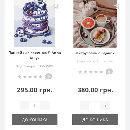
Панкейки з лохиною © Anna
Цитрусовий сніданок
Kulyk
Код товару: BS52589L
Код товару: RBS53589
0
0
295.00 грн.
380.00 грн.
-
+
-
+
ДО КОШИКА
ДО КОШИКА