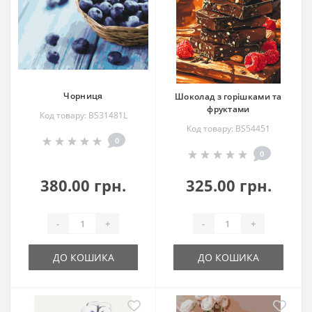
Чорниця
Шоколад з горішками та
фруктами
Код товару: BS31481L
Код товару: BS54451
0
0
380.00 грн.
325.00 грн.
-
+
-
+
ДО КОШИКА
ДО КОШИКА