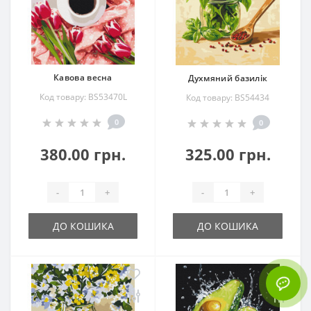
Кавова весна
Духмяний базилік
Код товару: BS53470L
Код товару: BS54434
0
0
380.00 грн.
325.00 грн.
-
+
-
+
ДО КОШИКА
ДО КОШИКА