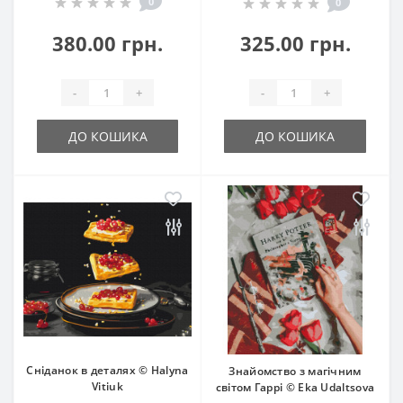
0
0
380.00 грн.
325.00 грн.
-
+
-
+
ДО КОШИКА
ДО КОШИКА
Сніданок в деталях © Halyna
Знайомство з магічним
Vitiuk
світом Гаррі © Eka Udaltsova