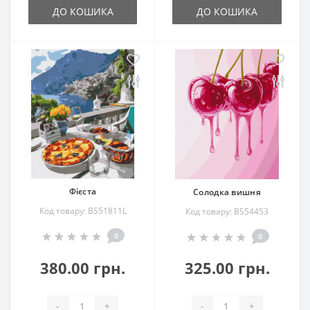
ДО КОШИКА
ДО КОШИКА
Фієста
Солодка вишня
Код товару: BS51811L
Код товару: BS54453
0
0
380.00 грн.
325.00 грн.
-
+
-
+