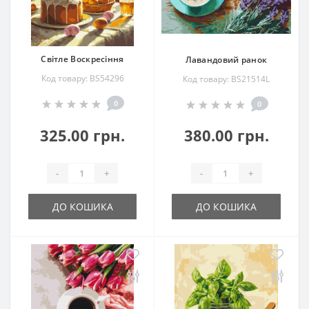
Світле Воскресіння
Лавандовий ранок
Код товару: BS54296
Код товару: BS21514L
0
0
325.00 грн.
380.00 грн.
-
+
-
+
ДО КОШИКА
ДО КОШИКА