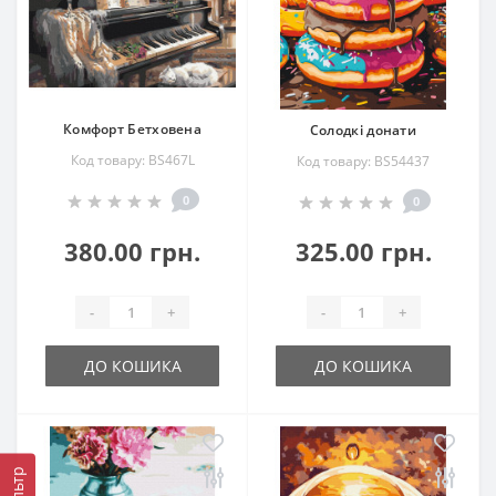
Комфорт Бетховена
Солодкі донати
Код товару: BS467L
Код товару: BS54437
0
0
380.00 грн.
325.00 грн.
-
+
-
+
ДО КОШИКА
ДО КОШИКА
Фільтр