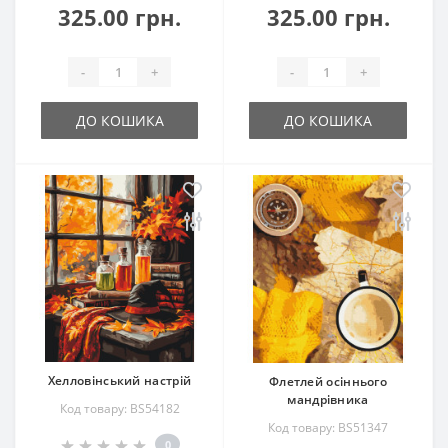
325.00 грн.
325.00 грн.
-
+
-
+
ДО КОШИКА
ДО КОШИКА
Хелловінський настрій
Флетлей осіннього
мандрівника
Код товару: BS54182
Код товару: BS51347
0