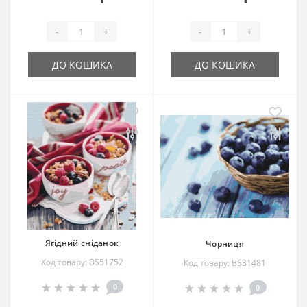
-
+
-
+
ДО КОШИКА
ДО КОШИКА
Ягідний сніданок
Чорниця
Код товару: BS51752
Код товару: BS31481
0
0