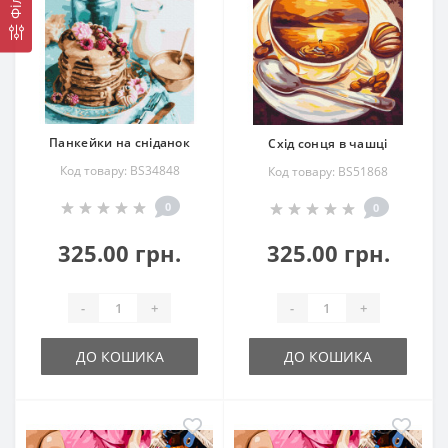
Панкейки на сніданок
Схід сонця в чашці
Код товару: BS34848
Код товару: BS51868
0
0
325.00 грн.
325.00 грн.
-
+
-
+
ДО КОШИКА
ДО КОШИКА