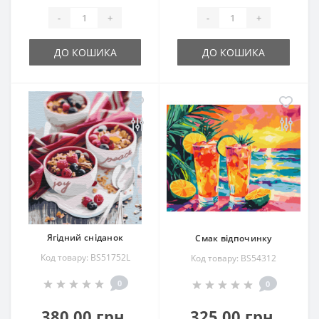
-
+
-
+
ДО КОШИКА
ДО КОШИКА
Ягідний сніданок
Смак відпочинку
Код товару: BS51752L
Код товару: BS54312
0
0
380.00 грн.
325.00 грн.