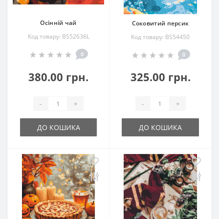
Осінній чай
Соковитий персик
Код товару: BS52636L
Код товару: BS54450
0
0
380.00 грн.
325.00 грн.
-
+
-
+
ДО КОШИКА
ДО КОШИКА