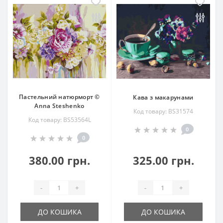
Пастельний натюрморт ©
Кава з макарунами
Anna Steshenko
Код товару: BS31574
Код товару: BS53564L
0
0
380.00 грн.
325.00 грн.
-
+
-
+
ДО КОШИКА
ДО КОШИКА