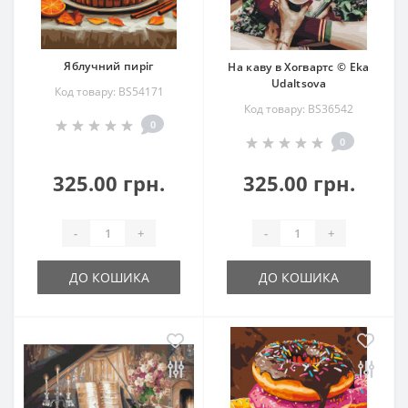
Яблучний пиріг
На каву в Хогвартс © Eka
Udaltsova
Код товару: BS54171
Код товару: BS36542
0
0
325.00 грн.
325.00 грн.
-
+
-
+
ДО КОШИКА
ДО КОШИКА