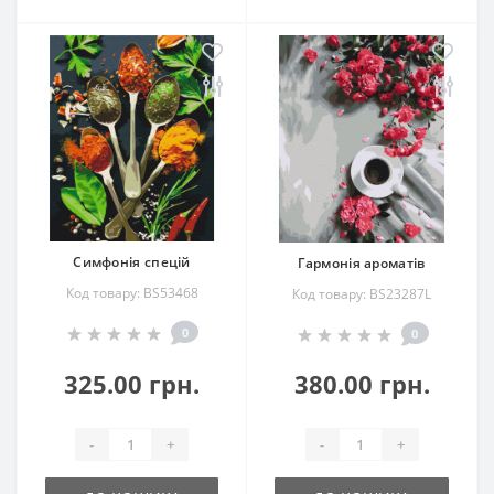
Симфонія спецій
Гармонія ароматів
Код товару: BS53468
Код товару: BS23287L
0
0
325.00 грн.
380.00 грн.
-
+
-
+