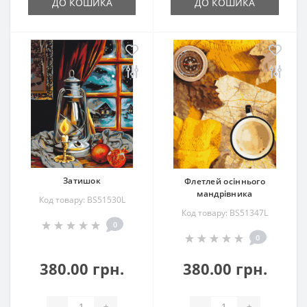
ДО КОШИКА
ДО КОШИКА
Затишок
Флетлей осіннього
мандрівника
Код товару: BS51530L
Код товару: BS51347L
0
0
380.00 грн.
380.00 грн.
-
+
-
+