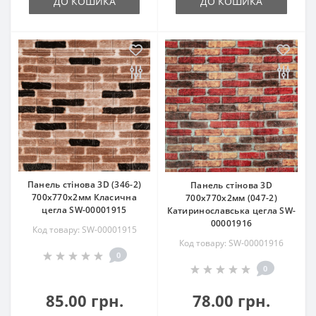
ДО КОШИКА
ДО КОШИКА
Панель стінова 3D (346-2)
Панель стінова 3D
700х770х2мм Класична
700х770х2мм (047-2)
цегла SW-00001915
Катиринославська цегла SW-
00001916
Код товару: SW-00001915
Код товару: SW-00001916
0
0
85.00 грн.
78.00 грн.