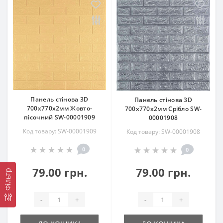
Панель стінова 3D
Панель стінова 3D
700х770х2мм Жовто-
700х770х2мм Срібло SW-
пісочний SW-00001909
00001908
Код товару: SW-00001909
Код товару: SW-00001908
0
0
79.00 грн.
79.00 грн.
Фільтр
-
+
-
+