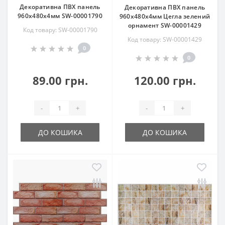
Декоративна ПВХ панель
Декоративна ПВХ панель
960х480х4мм SW-00001790
960х480х4мм Цегла зелений
орнамент SW-00001429
Код товару: SW-00001790
Код товару: SW-00001429
0
0
89.00 грн.
120.00 грн.
-
+
-
+
ДО КОШИКА
ДО КОШИКА