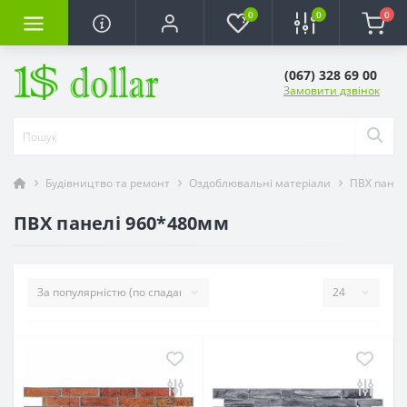
0
0
0
(067) 328 69 00
Замовити дзвінок
Будівництво та ремонт
Оздоблювальні матеріали
ПВХ панел
ПВХ панелі 960*480мм