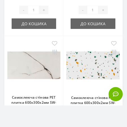
-
+
-
+
ДО КОШИКА
ДО КОШИКА
Самоклеюча стінова PET
Самоклеюча стінова PET
плитка 600х300х2мм SW-
плитка 600х300х2мм SW-
00001678
00001676
Код товару: SW-00001678
Код товару: SW-00001676
0
0