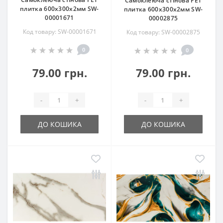
Самоклеюча стінова PET
плитка 600х300х2мм SW-
плитка 600х300х2мм SW-
00001671
00002875
Код товару: SW-00001671
Код товару: SW-00002875
0
0
79.00 грн.
79.00 грн.
-
+
-
+
ДО КОШИКА
ДО КОШИКА