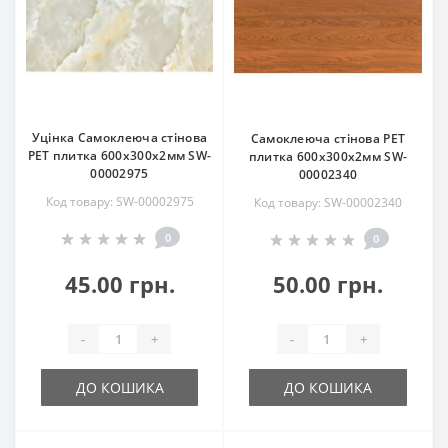
Уцінка Самоклеюча стінова
Самоклеюча стінова PET
PET плитка 600х300х2мм SW-
плитка 600х300х2мм SW-
00002975
00002340
Код товару: SW-00002975
Код товару: SW-00002340
0
0
45.00 грн.
50.00 грн.
-
+
-
+
ДО КОШИКА
ДО КОШИКА