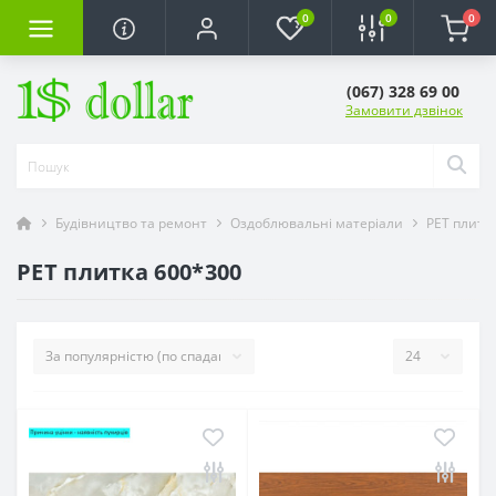
0
0
0
(067) 328 69 00
Замовити дзвінок
Будівництво та ремонт
Оздоблювальні матеріали
PЕT плитк
PET плитка 600*300