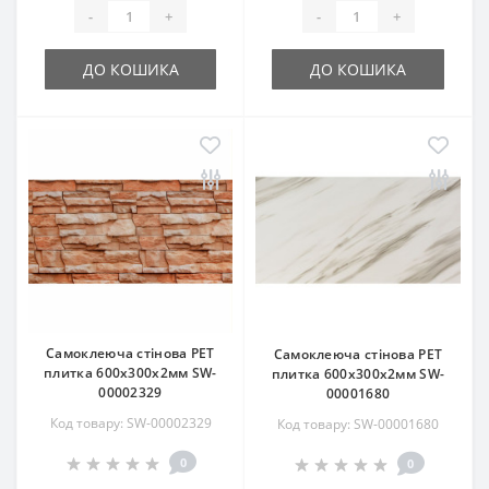
-
+
-
+
ДО КОШИКА
ДО КОШИКА
Самоклеюча стінова PET
Самоклеюча стінова PET
плитка 600х300х2мм SW-
плитка 600х300х2мм SW-
00002329
00001680
Код товару: SW-00002329
Код товару: SW-00001680
0
0