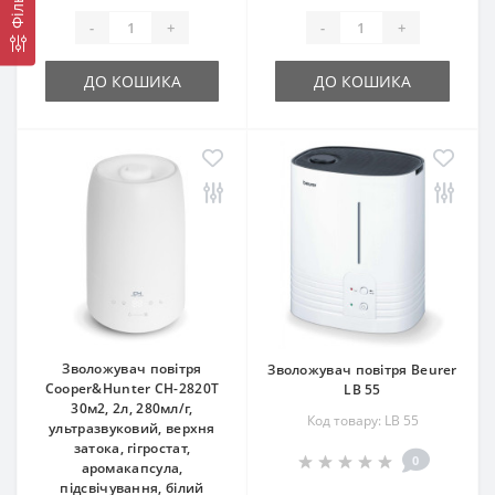
Фільтр
-
+
-
+
ДО КОШИКА
ДО КОШИКА
Зволожувач повітря
Зволожувач повітря Beurer
Cooper&Hunter CH-2820T
LB 55
30м2, 2л, 280мл/г,
Код товару: LB 55
ультразвуковий, верхня
затока, гігростат,
0
аромакапсула,
підсвічування, білий