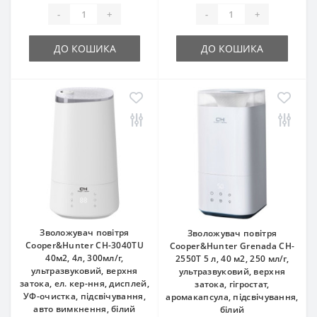
-
+
-
+
ДО КОШИКА
ДО КОШИКА
Зволожувач повітря
Зволожувач повітря
Cooper&Hunter CH-3040TU
Cooper&Hunter Grenada СH-
40м2, 4л, 300мл/г,
2550T 5 л, 40 м2, 250 мл/г,
ультразвуковий, верхня
ультразвуковий, верхня
затока, ел. кер-ння, дисплей,
затока, гігростат,
УФ-очистка, підсвічування,
аромакапсула, підсвічування,
авто вимкнення, білий
білий