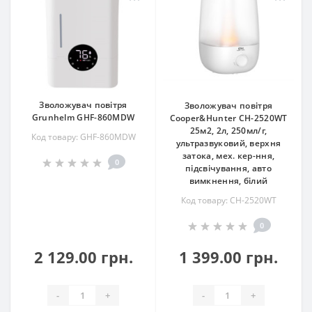
Зволожувач повітря
Зволожувач повітря
Grunhelm GHF-860MDW
Cooper&Hunter CH-2520WT
25м2, 2л, 250мл/г,
Код товару: GHF-860MDW
ультразвуковий, верхня
затока, мех. кер-ння,
0
підсвічування, авто
вимкнення, білий
Код товару: CH-2520WT
0
2 129.00 грн.
1 399.00 грн.
-
+
-
+