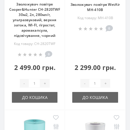
Зволожувач повітря
Зволожувач повітря WetAir
Cooper&Hunter CH-2820TWF
MH-410B
30м2, 2л, 280мл/г,
Код товару: MH-410B
ультразвуковий, верхня
затока, WI-FI, гігростат,
0
аромакапсула,
підсвічування, чорний
Код товару: CH-2820TWF
0
2 499.00 грн.
2 299.00 грн.
-
+
-
+
ДО КОШИКА
ДО КОШИКА