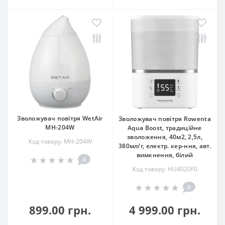
Зволожувач повітря WetAir
Зволожувач повітря Rowenta
MH-204W
Aqua Boost, традиційне
зволоження, 40м2, 2,5л,
Код товару: MH-204W
380мл/г, електр. кер-ння, авт.
вимкнення, білий
0
Код товару: HU4020F0
0
899.00 грн.
4 999.00 грн.