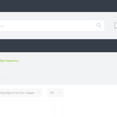
Фритюрниці