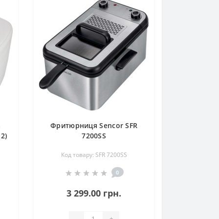
a
Фритюрниця Sencor SFR
2)
7200SS
Код товару: SFR 7200SS
0
3 299.00 грн.
-
+