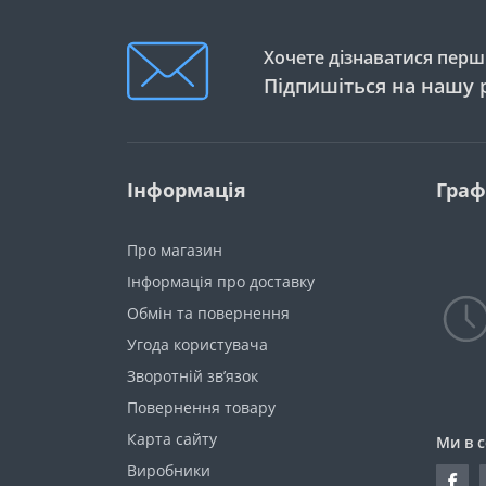
Насадки для манікюрних
Шатківниці
приладів
Хочете дізнаватися перши
Ланч-бокси
Аксесуари до машинок для
Підпишіться на нашу 
стрижки
Винні набори
Чашки та набори
Інформація
Граф
Блюда
Таці
Про магазин
Інформація про доставку
Молочники
Обмін та повернення
Глечики
Угода користувача
Бульйонниці
Зворотній зв’язок
Повернення товару
Блюдця
Карта сайту
Ми в 
Вази
Виробники