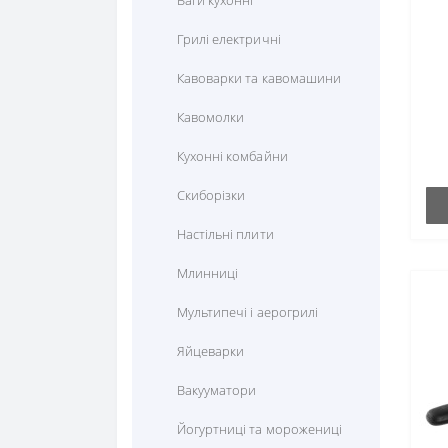
Ваги кухонні
Системна утиліта
Грилі електричні
Картки поповнення
Кавоварки та кавомашини
Карти активації
Кавомолки
Карти активації ТБ
Кухонні комбайни
ПЗ для мобільних пристроїв
Скиборізки
Апаратний ключ безпеки
(токен)
Настільні плити
ПЗ для охоронних систем
Млинниці
Додаткова гарантія
Мультипечі і аерогрилі
Яйцеварки
Вакууматори
Йогуртниці та морожениці