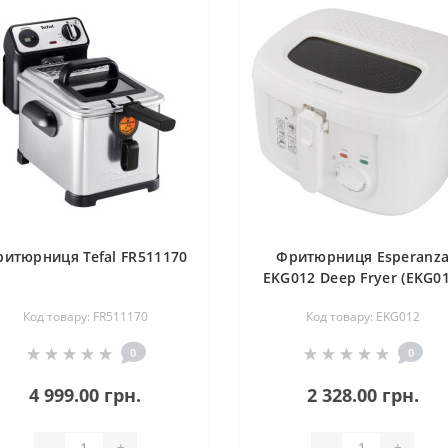
итюрниця Tefal FR511170
Фритюрниця Esperanz
EKG012 Deep Fryer (EKG01
Код товару: FR511170
Код товару: EKG012
0
0
4 999.00 грн.
2 328.00 грн.
-
+
-
+