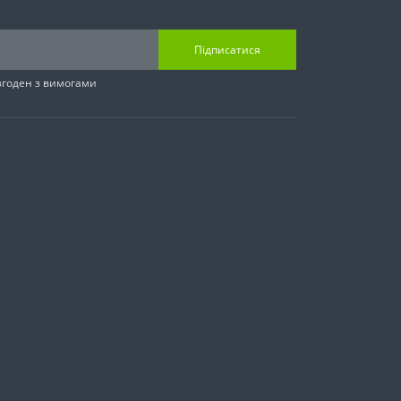
Підписатися
згоден з вимогами