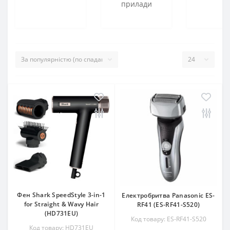
прилади
Фен Shark SpeedStyle 3-in-1
Електробритва Panasonic ES-
for Straight & Wavy Hair
RF41 (ES-RF41-S520)
(HD731EU)
Код товару: ES-RF41-S520
Код товару: HD731EU