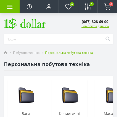
0
0
0
(067) 328 69 00
Замовити дзвінок
Побутова техніка
Персональна побутова техніка
Персональна побутова техніка
Ваги
Косметичні
Масаж