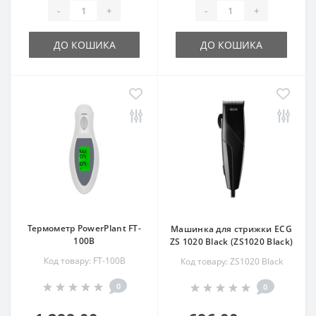
-
+
-
+
ДО КОШИКА
ДО КОШИКА
Термометр PowerPlant FT-
Машинка для стрижки ECG
100B
ZS 1020 Black (ZS1020 Black)
Код товару: FT-100B
Код товару: ZS1020 Black
0
0