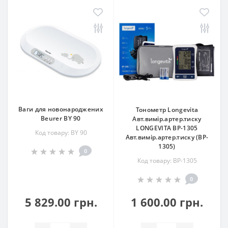
Ваги для новонароджених
Тонометр Longevita
Beurer BY 90
Авт.вимір.артер.тиску
LONGEVITA BP-1305
Код товару: BY 90
Авт.вимір.артер.тиску (BP-
1305)
0
Код товару: BP-1305
0
5 829.00 грн.
1 600.00 грн.