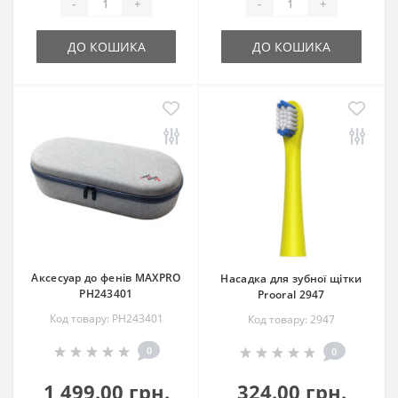
-
+
-
+
ДО КОШИКА
ДО КОШИКА
Аксесуар до фенів MAXPRO
Насадка для зубної щітки
РН243401
Prooral 2947
Код товару: РН243401
Код товару: 2947
0
0
1 499.00 грн.
324.00 грн.