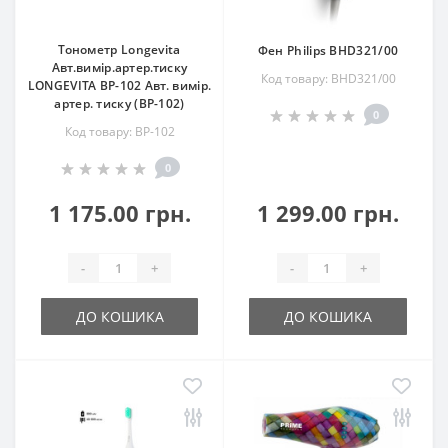
Тонометр Longevita
Фен Philips BHD321/00
Авт.вимір.артер.тиску
Код товару: BHD321/00
LONGEVITA BP-102 Авт. вимір.
артер. тиску (BP-102)
0
Код товару: BP-102
0
1 175.00 грн.
1 299.00 грн.
-
+
-
+
ДО КОШИКА
ДО КОШИКА