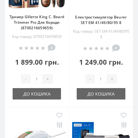
Тример Gillette King C. Beard
Електростимулятор Beurer
Trimmer Pro Для бороди
SET EM 41/49/80/95 8
(8700216659659)
Код товару: SET EM 41/49/80/95
Код товару: 8700216659659
8
0
0
1 899.00 грн.
1 249.00 грн.
-
+
-
+
ДО КОШИКА
ДО КОШИКА