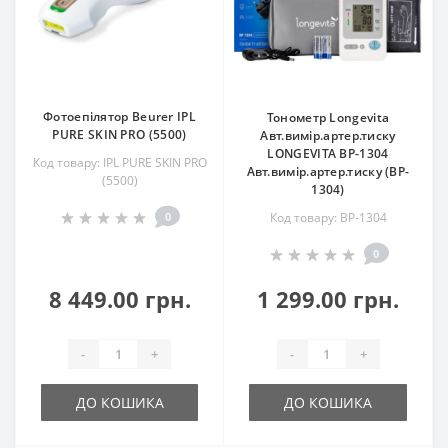
Фотоепілятор Beurer IPL
Тонометр Longevita
PURE SKIN PRO (5500)
Авт.вимір.артер.тиску
LONGEVITA BP-1304
Код товару: IPL PURE SKIN PRO
Авт.вимір.артер.тиску (BP-
(5500)
1304)
0
Код товару: BP-1304
0
8 449.00 грн.
1 299.00 грн.
-
+
-
+
ДО КОШИКА
ДО КОШИКА