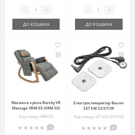
-
+
-
+
ДО КОШИКА
ДО КОШИКА
Масажне крісло Barsky VR
Електростимулятор Beurer
Massage VRM-03 (VRM-03)
SET EM 32/37/39
Код товару: VRM-03
Код товару: SET EM 32/37/39
0
0