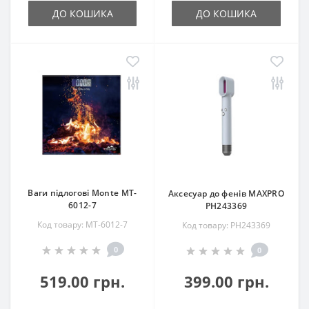
ДО КОШИКА
ДО КОШИКА
Ваги підлогові Monte MT-
Аксесуар до фенів MAXPRO
6012-7
РН243369
Код товару: MT-6012-7
Код товару: РН243369
0
0
519.00 грн.
399.00 грн.