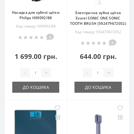
Насадка для зубної щітки
Електрична зубна щітка
Philips HX9092/88
Evorei SONIC ONE SONIC
TOOTH BRUSH (592479672052)
Код товару: HX9092/88
Код товару: 592479672052
0
0
1 699.00 грн.
644.00 грн.
-
+
-
+
ДО КОШИКА
ДО КОШИКА