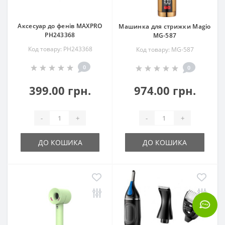
Аксесуар до фенів MAXPRO
Машинка для стрижки Magio
РН243368
МG-587
Код товару: РН243368
Код товару: МG-587
0
0
399.00 грн.
974.00 грн.
-
+
-
+
ДО КОШИКА
ДО КОШИКА