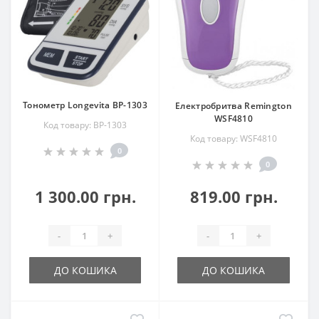
Тонометр Longevita BP-1303
Електробритва Remington
WSF4810
Код товару: BP-1303
Код товару: WSF4810
0
0
1 300.00 грн.
819.00 грн.
-
+
-
+
ДО КОШИКА
ДО КОШИКА