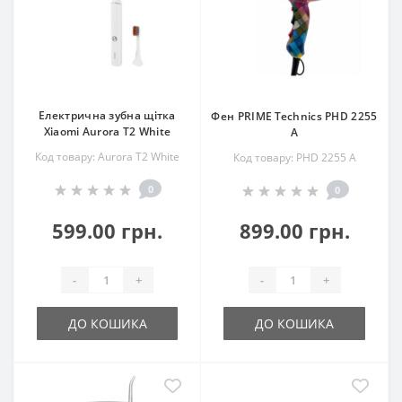
Електрична зубна щітка
Фен PRIME Technics PHD 2255
Xiaomi Aurora T2 White
А
Код товару: Aurora T2 White
Код товару: PHD 2255 А
0
0
599.00 грн.
899.00 грн.
-
+
-
+
ДО КОШИКА
ДО КОШИКА