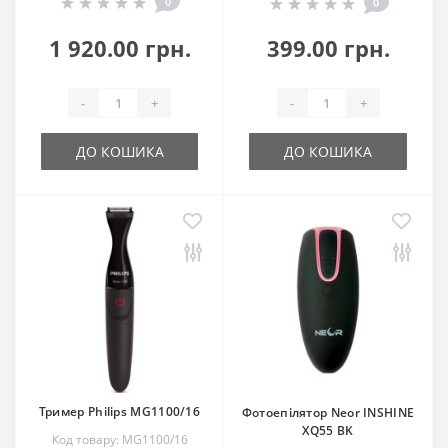
0
0
1 920.00 грн.
399.00 грн.
-
+
-
+
ДО КОШИКА
ДО КОШИКА
Тример Philips MG1100/16
Фотоепілятор Neor INSHINE
ХQ55 BK
Код товару: MG1100/16