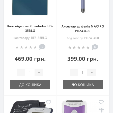
Ваги підлогові Grunhelm BES-
Аксесуар до фенів MAXPRO
35BLG
РН243400
Код товару: BES-35BLG
Код товару: РН243400
0
0
469.00 грн.
399.00 грн.
-
+
-
+
ДО КОШИКА
ДО КОШИКА