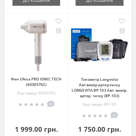
ДО КОШИКА
ДО КОШИКА
Фен Ufesa PRO IONIC TECH
Тонометр Longevita
(60305762)
Авт.вимір.артер.тиску
LONGEVITA BP-103 Авт. вимір.
Код товару: 60305762
артер. тиску (BP-103)
0
Код товару: BP-103
0
1 999.00 грн.
1 750.00 грн.