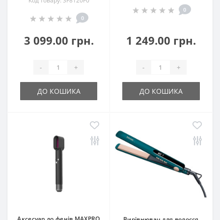
Код товару: SF8120F0
0
0
3 099.00 грн.
1 249.00 грн.
-
+
-
+
ДО КОШИКА
ДО КОШИКА
Аксесуар до фенів MAXPRO
Вирівнювач для волосся