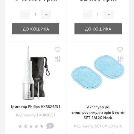
-
+
-
+
ДО КОШИКА
ДО КОШИКА
Іригатор Philips HX3826/31
Аксесуар до
електростимуляторів Beurer
Код товару: HX3826/31
SET EM 20 Neck
0
Код товару: SET EM 20 Neck