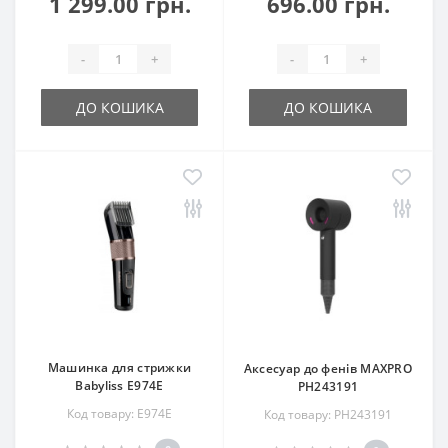
1 299.00 грн.
696.00 грн.
-
+
-
+
ДО КОШИКА
ДО КОШИКА
Машинка для стрижки
Аксесуар до фенів MAXPRO
Babyliss E974E
РН243191
Код товару: E974E
Код товару: РН243191