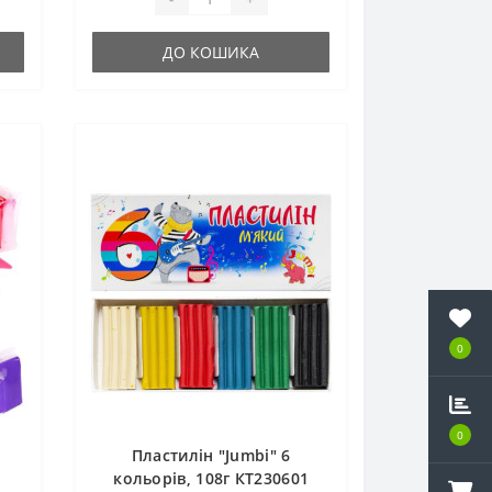
ДО КОШИКА
0
0
Пластилін "Jumbi" 6
кольорів, 108г КТ230601