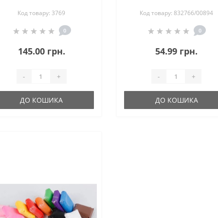
Код товару: 3769
Код товару: 832766/00894
0
0
145.00 грн.
54.99 грн.
-
+
-
+
ДО КОШИКА
ДО КОШИКА