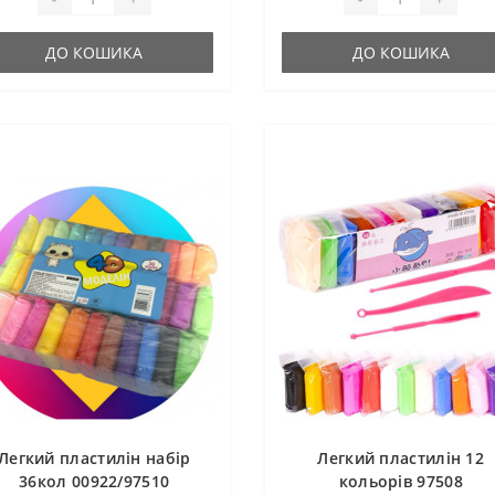
ДО КОШИКА
ДО КОШИКА
Легкий пластилін набір
Легкий пластилін 12
36кол 00922/97510
кольорів 97508