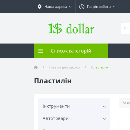
Наша адреса
Графік роботи
Список категорій
Товари для школи
Пластилін
Пластилін
Інструменти
Автотовари
Електроінструменти
Шліфувальні машинки
Ручний інструмент