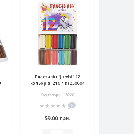
Пластилін "Jumbi" 12
3
кольорів, 216 г КТ230604
Код товару: 118220
0
59.00 грн.
-
+