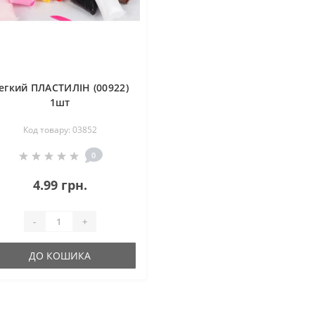
егкий ПЛАСТИЛІН (00922)
1шт
Код товару: 03852
0
4.99 грн.
-
+
ДО КОШИКА