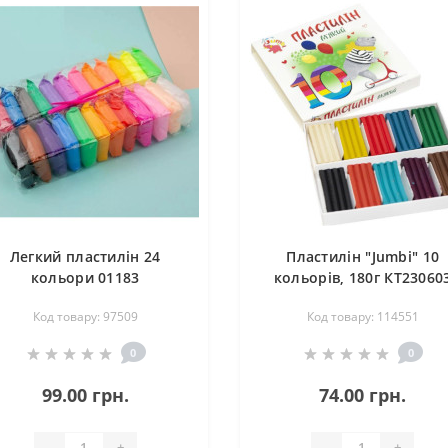
Легкий пластилін 24
Пластилін "Jumbi" 10
кольори 01183
кольорів, 180г КТ23060
Код товару: 97509
Код товару: 114551
0
0
99.00 грн.
74.00 грн.
-
+
-
+