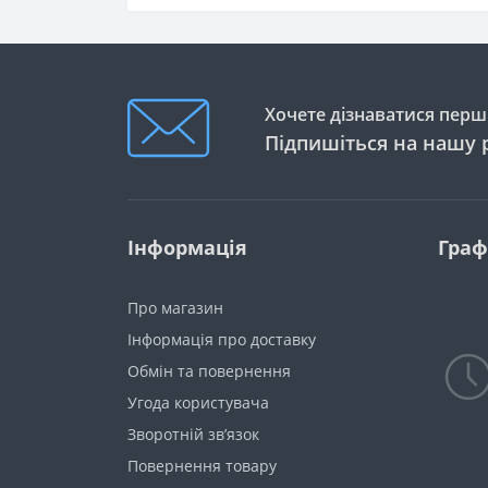
Вази
Креманки
Хочете дізнаватися перши
Салатники
Підпишіться на нашу 
Тортівниці
Друшляки
Інформація
Граф
Качалки
Миски
Про магазин
Млинки для спецій
Інформація про доставку
Обмін та повернення
Менажниці
Угода користувача
Одноразовий посуд
Зворотній зв’язок
Яйцерізки
Повернення товару