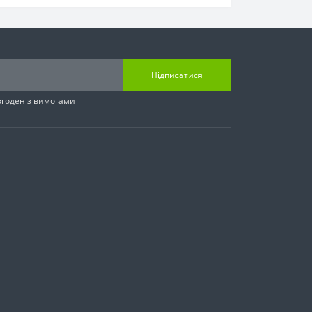
Підписатися
згоден з вимогами