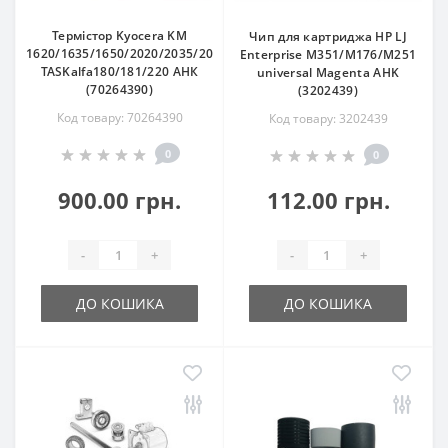
Термістор Kyocera KM
Чип для картриджа HP LJ
1620/1635/1650/2020/2035/2050/3040/2560/3060
Enterprise M351/M176/M251
TASKalfa180/181/220 АНК
universal Magenta AHK
(70264390)
(3202439)
Код товару: 70264390
Код товару: 3202439
0
0
900.00 грн.
112.00 грн.
-
+
-
+
ДО КОШИКА
ДО КОШИКА