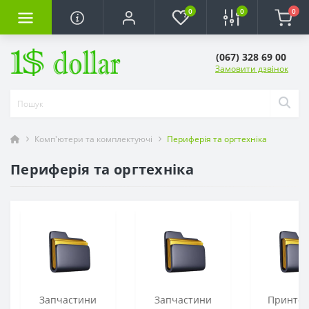
0
0
0
(067) 328 69 00
Замовити дзвінок
Комп'ютери та комплектуючі
Периферія та оргтехніка
Периферія та оргтехніка
Запчастини
Запчастини
Принтер