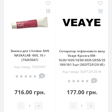
Змазка для т/плівок AHK
Сепаратор тефлонового валу
NASKALAB -600, 10 г
Veaye Kyocera KM-
(70265047)
1620/1635/1650/2035/2050/2550/T
180/181 5шт (302FT20120-VE)
Код товару: 70265047
Код товару: 302FT20120-VE
0
0
716.00 грн.
177.00 грн.
-
+
-
+