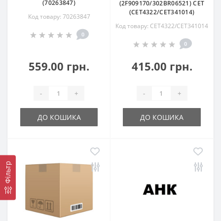
(70263847)
(2F909170/302BR06521) CET
(CET4322/CET341014)
Код товару: 70263847
Код товару: CET4322/CET341014
0
0
559.00 грн.
415.00 грн.
-
+
-
+
ДО КОШИКА
ДО КОШИКА
Фільтр