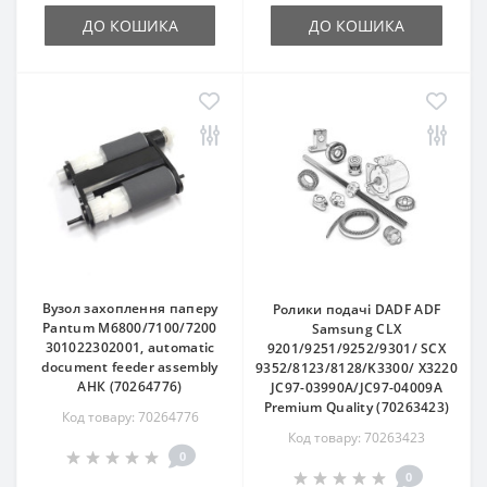
ДО КОШИКА
ДО КОШИКА
Вузол захоплення паперу
Ролики подачі DADF ADF
Pantum M6800/7100/7200
Samsung CLX
301022302001, automatic
9201/9251/9252/9301/ SCX
document feeder assembly
9352/8123/8128/K3300/ X3220
АНК (70264776)
JC97-03990A/JC97-04009A
Premium Quality (70263423)
Код товару: 70264776
Код товару: 70263423
0
0