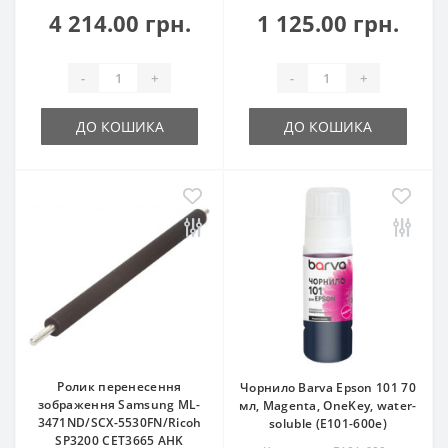
4 214.00 грн.
1 125.00 грн.
-
+
-
+
ДО КОШИКА
ДО КОШИКА
Ролик перенесення
Чорнило Barva Epson 101 70
зображення Samsung ML-
мл, Magenta, OneKey, water-
3471ND/SCX-5530FN/Ricoh
soluble (E101-600e)
SP3200 CET3665 AHK