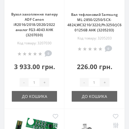
Вузол захоплення паперу
Вал тефлоновий Samsung
ADF Canon
ML-2850/2250/SCX-
iR2016/2018/2020/2022
4824,WC3210/3220,Ph3250/JC66-
аналог FG3-4043 AHK
01256B AHK (3205203)
(3207030)
Код товару: 3205203
Код товару: 3207030
0
0
3 933.00 грн.
226.00 грн.
-
+
-
+
ДО КОШИКА
ДО КОШИКА