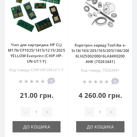
Чип для картриджа HP CLJ
Коротрон заряду Toshiba e-
M176/CP1025/1415/1215/2025/4025/M351/M551
St18/163/203/165/205/166/206/16
YELLOW Everprint (CHIP-HP-
6LH25002000/6LA8490200
UN-U11-Y)
AHK (70263441)
Код товару: CHIP-HP-UN-U11-Y
Код товару: 70263441
0
0
21.00 грн.
4 260.00 грн.
-
+
-
+
ДО КОШИКА
ДО КОШИКА