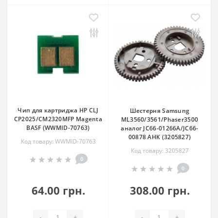
Чип для картриджа HP CLJ
Шестерня Samsung
CP2025/CM2320MFP Magenta
ML3560/3561/Phaser3500
BASF (WWMID-70763)
аналог JC66-01266A/JC66-
00878 AHK (3205827)
Код товару: WWMID-70763
Код товару: 3205827
0
0
64.00 грн.
308.00 грн.
-
+
-
+