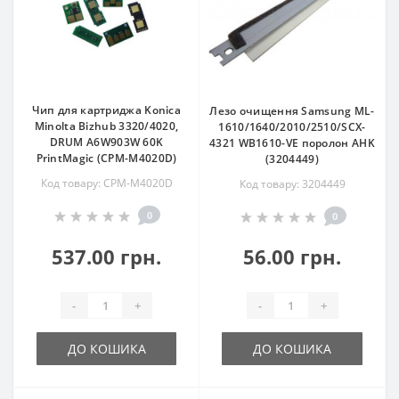
Чип для картриджа Konica
Лезо очищення Samsung ML-
Minolta Bizhub 3320/4020,
1610/1640/2010/2510/SCX-
DRUM A6W903W 60K
4321 WB1610-VE поролон AHK
PrintMagic (CPM-M4020D)
(3204449)
Код товару: CPM-M4020D
Код товару: 3204449
0
0
537.00 грн.
56.00 грн.
-
+
-
+
ДО КОШИКА
ДО КОШИКА