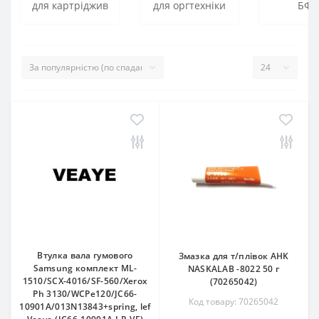
для картріджив
для оргтехніки
БФП
Втулка вала гумового
Змазка для т/плівок AHK
Samsung комплект ML-
NASKALAB -8022 50 г
1510/SCX-4016/SF-560/Xerox
(70265042)
Ph 3130/WCPe120/JC66-
Код товару: 70265042
10901A/013N13843+spring, lef