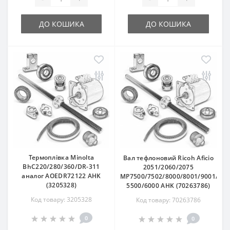
ДО КОШИКА
ДО КОШИКА
Термоплівка Minolta
Вал тефлоновий Ricoh Aficio
BhC220/280/360/DR-311
2051/2060/2075
аналог AOEDR72122 AHK
MP7500/7502/8000/8001/9001/900
(3205328)
5500/6000 AHK (70263786)
Код товару: 3205328
Код товару: 70263786
0
0