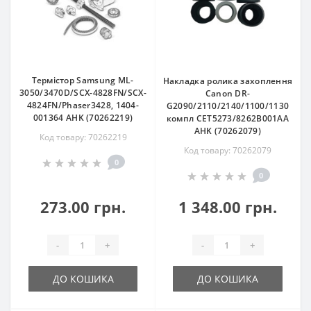
Термістор Samsung ML-
Накладка ролика захоплення
3050/3470D/SCX-4828FN/SCX-
Canon DR-
4824FN/Phaser3428, 1404-
G2090/2110/2140/1100/1130
001364 AHK (70262219)
компл CET5273/8262B001AA
AHK (70262079)
Код товару: 70262219
Код товару: 70262079
0
0
273.00 грн.
1 348.00 грн.
-
+
-
+
ДО КОШИКА
ДО КОШИКА