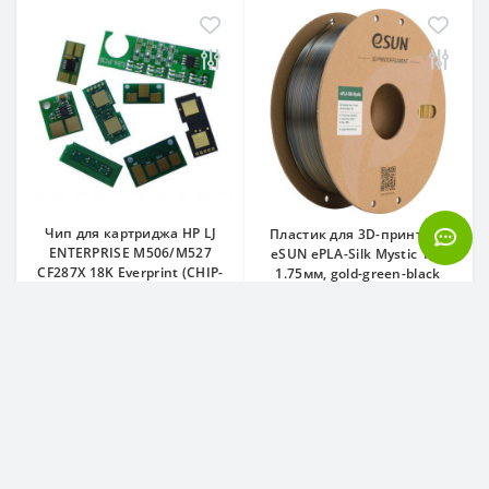
Чип для картриджа HP LJ
Пластик для 3D-принтера
ENTERPRISE M506/M527
eSUN ePLA-Silk Mystic 1кг,
CF287X 18K Everprint (CHIP-
1.75мм, gold-green-black
HP-CF287X)
(ePLA-SilkMystic-P175GGB1)
Код товару: CHIP-HP-CF287X
Код товару: ePLA-SilkMystic-
P175GGB1
0
0
43.00 грн.
1 260.00 грн.