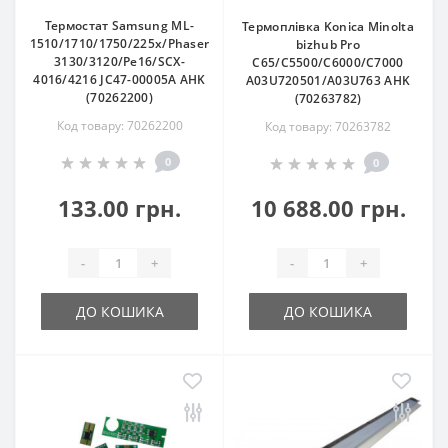
Термостат Samsung ML-
Термоплівка Konica Minolta
1510/1710/1750/225x/Phaser
bizhub Pro
3130/3120/Pe16/SCX-
C65/C5500/C6000/C7000
4016/4216 JC47-00005A AHK
A03U720501/A03U763 AHK
(70262200)
(70263782)
Код товару: 70262200
Код товару: 70263782
0
0
133.00 грн.
10 688.00 грн.
-
+
-
+
ДО КОШИКА
ДО КОШИКА