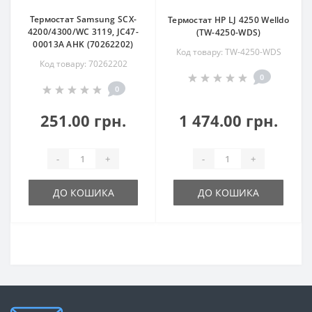
Термостат Samsung SCX-
Термостат HP LJ 4250 Welldo
4200/4300/WC 3119, JC47-
(TW-4250-WDS)
00013A AHK (70262202)
Код товару: TW-4250-WDS
Код товару: 70262202
0
0
251.00 грн.
1 474.00 грн.
-
+
-
+
ДО КОШИКА
ДО КОШИКА