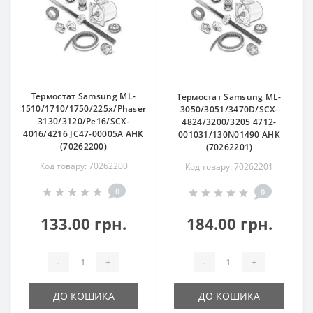
Термостат Samsung ML-
Термостат Samsung ML-
1510/1710/1750/225x/Phaser
3050/3051/3470D/SCX-
3130/3120/Pe16/SCX-
4824/3200/3205 4712-
4016/4216 JC47-00005A AHK
001031/130N01490 AHK
(70262200)
(70262201)
Код товару: 70262200
Код товару: 70262201
0
0
133.00 грн.
184.00 грн.
-
+
-
+
ДО КОШИКА
ДО КОШИКА