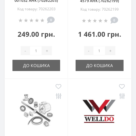
001032 AHK (70262203)
4579 AHK (70262199)
Код товару: 70262203
Код товару: 70262199
0
0
249.00 грн.
1 461.00 грн.
-
+
-
+
ДО КОШИКА
ДО КОШИКА