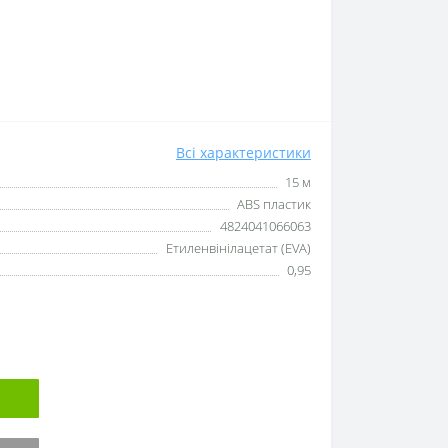
Всі характеристики
15 м
ABS пластик
4824041066063
Етиленвінілацетат (EVA)
0,95