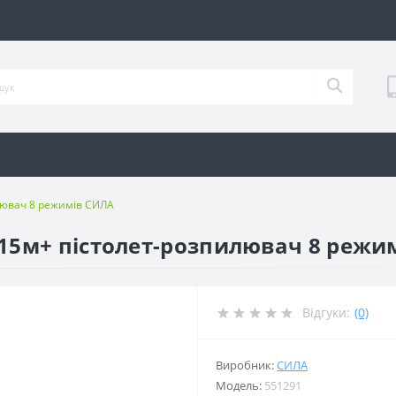
лювач 8 режимів СИЛА
 15м+ пістолет-розпилювач 8 режи
Відгуки:
(0)
Виробник:
СИЛА
Модель:
551291