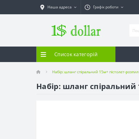
Наша адреса
Графік роботи
Список категорій
Набір: шланг спіральний 15м+ пістолет-розпи
Набір: шланг спіральний